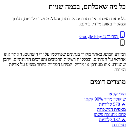
כל מה שאכלתם, בכמה שניות
צלמו את הצלחת או כתבו מה אכלתם, וה-AI מחשב קלוריות, חלבון
ומאקרו באופן מיידי. בחינם.
הורידו מ-Google Play
המידע המוצג באתר מקורו בנתונים שפורסמו על ידי היצרנים. האתר אינו
אחראי על הנתונים, ובכלל זה רשימת הרכיבים והערכים התזונתיים. ייתכן
שהמידע אינו מעודכן או מדויק. המידע המדויק ביותר מופיע על אריזת
המוצר.
מוצרים דומים
הולי קקאו
שוקולד מריר 90% קקאו
🔥
578
קלוריות
מאפית המשפחה
לחם מחמצת פשתן
🔥
187
קלוריות
סניידרס