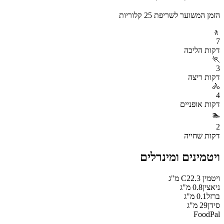
הזמן המשוער לשריפת
25
קלוריות
🚶
7
דקות
הליכה
🏃
3
דקות
ריצה
🚴
4
דקות
אופניים
🏊
2
דקות
שחייה
ויטמינים ומינרלים
ויטמין C
22.3
מ"ג
ניאצין
0.8
מ"ג
ברזל
0.1
מ"ג
סידן
29
מ"ג
FoodPal