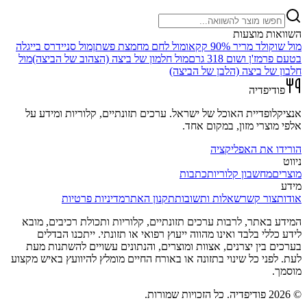
השוואות מוצעות
מול
שוקולד מריר 90% קקאו
מול
לחם מחמצת פשתן
מול
סניידרס בייגלה
בטעם פרמז'ן ושום 318 גרם
מול
חלמון של ביצה (הצהוב של הביצה)
מול
חלבון של ביצה (הלבן של הביצה)
פודיפדיה
אנציקלופדיית האוכל של ישראל. ערכים תזונתיים, קלוריות ומידע על
אלפי מוצרי מזון, במקום אחד.
הורידו את האפליקציה
ניווט
מוצרים
מחשבון קלוריות
כתבות
מידע
אודות
צור קשר
שאלות ותשובות
תקנון האתר
מדיניות פרטיות
המידע באתר, לרבות ערכים תזונתיים, קלוריות ותכולת רכיבים, מובא
לידע כללי בלבד ואינו מהווה ייעוץ רפואי או תזונתי. ייתכנו הבדלים
בערכים בין יצרנים, אצוות ומוצרים, והנתונים עשויים להשתנות מעת
לעת. לפני כל שינוי בתזונה או באורח החיים מומלץ להיוועץ באיש מקצוע
מוסמך.
©
2026
פודיפדיה. כל הזכויות שמורות.