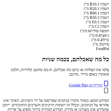
ויטמין B1
0.1
מ"ג
ויטמין B2
0.1
מ"ג
ויטמין B6
0.1
מ"ג
ויטמין B5
0.3
מ"ג
ויטמין E
0.1
מ"ג
ויטמין C
2
מ"ג
חומצה פולית
6
מק"ג
ניאצין
0.4
מ"ג
ברזל
0.4
מ"ג
סידן
35
מ"ג
FoodPal
כל מה שאכלתם, בכמה שניות
צלמו את הצלחת או כתבו מה אכלתם, וה-AI מחשב קלוריות, חלבון
ומאקרו באופן מיידי. בחינם.
הורידו מ-Google Play
המידע המוצג באתר מקורו בנתונים שפורסמו על ידי היצרנים. האתר אינו
אחראי על הנתונים, ובכלל זה רשימת הרכיבים והערכים התזונתיים. ייתכן
שהמידע אינו מעודכן או מדויק. המידע המדויק ביותר מופיע על אריזת