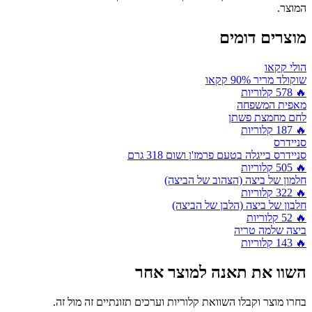
המוצר.
מוצרים דומים
הולי קקאו
שוקולד מריר 90% קקאו
🔥
578
קלוריות
מאפית המשפחה
לחם מחמצת פשתן
🔥
187
קלוריות
סניידרס
סניידרס בייגלה בטעם פרמז'ן ושום 318 גרם
🔥
505
קלוריות
חלמון של ביצה (הצהוב של הביצה)
🔥
322
קלוריות
חלבון של ביצה (הלבן של הביצה)
🔥
52
קלוריות
ביצה שלמה טריה
🔥
143
קלוריות
השוו את
תאנה
למוצר אחר
בחרו מוצר וקבלו השוואת קלוריות וערכים תזונתיים זה מול זה.