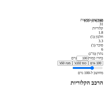
מצוין
ציון בריאות
100
מתוך 100
31
קלוריות
1.8
חלבון
(ג')
3.3
סוכר
(ג')
6
נתרן
(מ"ג)
בחרו כמות
גרם
100 גרם
כוס 102ג'
מנה 50ג'
מחושב ל-100 גרם
הרכב הקלוריות