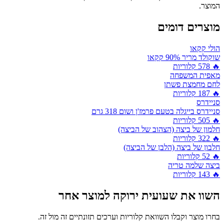
המוצר.
מוצרים דומים
הולי קקאו
שוקולד מריר 90% קקאו
🔥
578
קלוריות
מאפית המשפחה
לחם מחמצת פשתן
🔥
187
קלוריות
סניידרס
סניידרס בייגלה בטעם פרמז'ן ושום 318 גרם
🔥
505
קלוריות
חלמון של ביצה (הצהוב של הביצה)
🔥
322
קלוריות
חלבון של ביצה (הלבן של הביצה)
🔥
52
קלוריות
ביצה שלמה טריה
🔥
143
קלוריות
השוו את
שעועית ירוקה
למוצר אחר
בחרו מוצר וקבלו השוואת קלוריות וערכים תזונתיים זה מול זה.