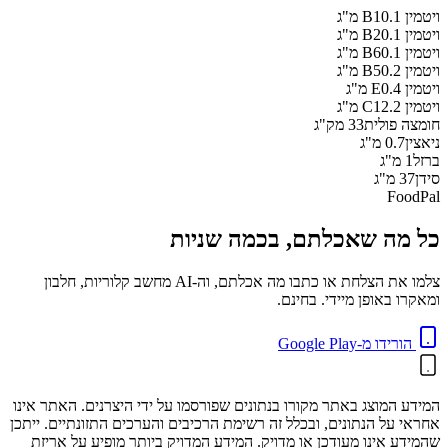
ויטמין B1
0.1
מ"ג
ויטמין B2
0.1
מ"ג
ויטמין B6
0.1
מ"ג
ויטמין B5
0.2
מ"ג
ויטמין E
0.4
מ"ג
ויטמין C
12.2
מ"ג
חומצה פולית
33
מק"ג
ניאצין
0.7
מ"ג
ברזל
1
מ"ג
סידן
37
מ"ג
FoodPal
כל מה שאכלתם, בכמה שניות
צלמו את הצלחת או כתבו מה אכלתם, וה-AI מחשב קלוריות, חלבון
ומאקרו באופן מיידי. בחינם.
הורידו מ-Google Play
המידע המוצג באתר מקורו בנתונים שפורסמו על ידי היצרנים. האתר אינו
אחראי על הנתונים, ובכלל זה רשימת הרכיבים והערכים התזונתיים. ייתכן
שהמידע אינו מעודכן או מדויק. המידע המדויק ביותר מופיע על אריזת