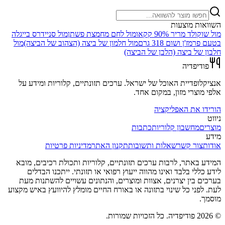
השוואות מוצעות
מול
שוקולד מריר 90% קקאו
מול
לחם מחמצת פשתן
מול
סניידרס בייגלה
בטעם פרמז'ן ושום 318 גרם
מול
חלמון של ביצה (הצהוב של הביצה)
מול
חלבון של ביצה (הלבן של הביצה)
פודיפדיה
אנציקלופדיית האוכל של ישראל. ערכים תזונתיים, קלוריות ומידע על
אלפי מוצרי מזון, במקום אחד.
הורידו את האפליקציה
ניווט
מוצרים
מחשבון קלוריות
כתבות
מידע
אודות
צור קשר
שאלות ותשובות
תקנון האתר
מדיניות פרטיות
המידע באתר, לרבות ערכים תזונתיים, קלוריות ותכולת רכיבים, מובא
לידע כללי בלבד ואינו מהווה ייעוץ רפואי או תזונתי. ייתכנו הבדלים
בערכים בין יצרנים, אצוות ומוצרים, והנתונים עשויים להשתנות מעת
לעת. לפני כל שינוי בתזונה או באורח החיים מומלץ להיוועץ באיש מקצוע
מוסמך.
©
2026
פודיפדיה. כל הזכויות שמורות.