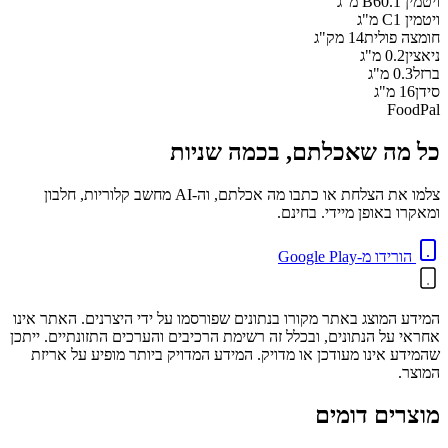
ויטמין B6
0.1
מ"ג
ויטמין C
1
מ"ג
חומצה פולית
14
מק"ג
ניאצין
0.2
מ"ג
ברזל
0.3
מ"ג
סידן
16
מ"ג
FoodPal
כל מה שאכלתם, בכמה שניות
צלמו את הצלחת או כתבו מה אכלתם, וה-AI מחשב קלוריות, חלבון
ומאקרו באופן מיידי. בחינם.
הורידו מ-Google Play
המידע המוצג באתר מקורו בנתונים שפורסמו על ידי היצרנים. האתר אינו
אחראי על הנתונים, ובכלל זה רשימת הרכיבים והערכים התזונתיים. ייתכן
שהמידע אינו מעודכן או מדויק. המידע המדויק ביותר מופיע על אריזת
המוצר.
מוצרים דומים