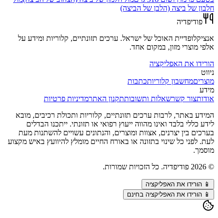
חלבון של ביצה (הלבן של הביצה)
פודיפדיה
אנציקלופדיית האוכל של ישראל. ערכים תזונתיים, קלוריות ומידע על
אלפי מוצרי מזון, במקום אחד.
הורידו את האפליקציה
ניווט
מוצרים
מחשבון קלוריות
כתבות
מידע
אודות
צור קשר
שאלות ותשובות
תקנון האתר
מדיניות פרטיות
המידע באתר, לרבות ערכים תזונתיים, קלוריות ותכולת רכיבים, מובא
לידע כללי בלבד ואינו מהווה ייעוץ רפואי או תזונתי. ייתכנו הבדלים
בערכים בין יצרנים, אצוות ומוצרים, והנתונים עשויים להשתנות מעת
לעת. לפני כל שינוי בתזונה או באורח החיים מומלץ להיוועץ באיש מקצוע
מוסמך.
©
2026
פודיפדיה. כל הזכויות שמורות.
📱
הורידו את האפליקציה
📱 הורידו את האפליקציה בחינם