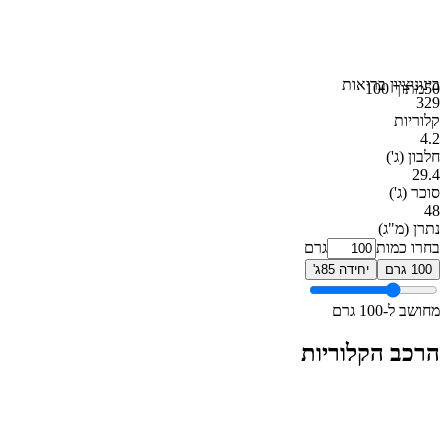
בינוני
ציון בריאות
50
מתוך 100
329
קלוריות
4.2
חלבון
(ג')
29.4
סוכר
(ג')
48
נתרן
(מ"ג)
בחרו כמות
גרם
100 גרם
יחידה 85ג'
מחושב ל-100 גרם
הרכב הקלוריות