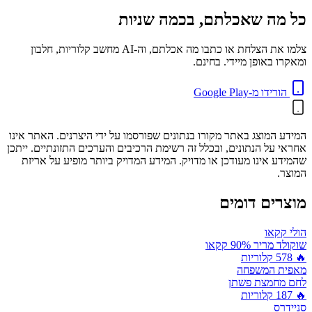
כל מה שאכלתם, בכמה שניות
צלמו את הצלחת או כתבו מה אכלתם, וה-AI מחשב קלוריות, חלבון
ומאקרו באופן מיידי. בחינם.
הורידו מ-Google Play
המידע המוצג באתר מקורו בנתונים שפורסמו על ידי היצרנים. האתר אינו
אחראי על הנתונים, ובכלל זה רשימת הרכיבים והערכים התזונתיים. ייתכן
שהמידע אינו מעודכן או מדויק. המידע המדויק ביותר מופיע על אריזת
המוצר.
מוצרים דומים
הולי קקאו
שוקולד מריר 90% קקאו
🔥
578
קלוריות
מאפית המשפחה
לחם מחמצת פשתן
🔥
187
קלוריות
סניידרס