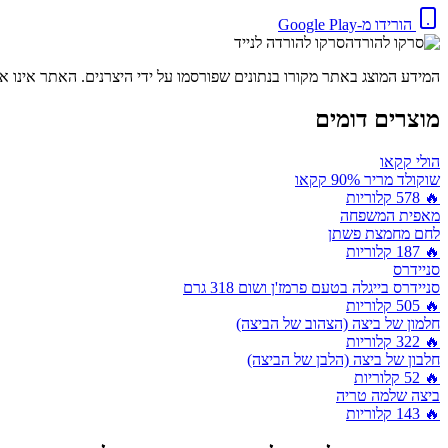
הורידו מ-Google Play
סרקו להורדה לנייד
המידע המוצג באתר מקורו בנתונים שפורסמו על ידי היצרנים. האתר אינו אח
מוצרים דומים
הולי קקאו
שוקולד מריר 90% קקאו
🔥
578
קלוריות
מאפית המשפחה
לחם מחמצת פשתן
🔥
187
קלוריות
סניידרס
סניידרס בייגלה בטעם פרמז'ן ושום 318 גרם
🔥
505
קלוריות
חלמון של ביצה (הצהוב של הביצה)
🔥
322
קלוריות
חלבון של ביצה (הלבן של הביצה)
🔥
52
קלוריות
ביצה שלמה טריה
🔥
143
קלוריות