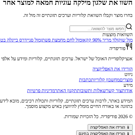
השוו את
שלגון מילקה עוגיות חמאה
למוצר אחר
בחרו מוצר וקבלו השוואת קלוריות וערכים תזונתיים זה מול זה.
השוואות מוצעות
מול
שוקולד מריר 90% קקאו
מול
לחם מחמצת פשתן
מול
סניידרס בייגלה בטעם פר
פודיפדיה
אנציקלופדיית האוכל של ישראל. ערכים תזונתיים, קלוריות ומידע על אלפי מ
הורידו את האפליקציה
ניווט
מוצרים
מחשבון קלוריות
כתבות
מידע
אודות
צור קשר
שאלות ותשובות
תקנון האתר
מדיניות פרטיות
המידע באתר, לרבות ערכים תזונתיים, קלוריות ותכולת רכיבים, מובא לידע כל
בתזונה או באורח החיים מומלץ להיוועץ באיש מקצוע מוסמך.
©
2026
פודיפדיה. כל הזכויות שמורות.
📱
הורידו את האפליקציה
📱 הורידו את האפליקציה בחינם