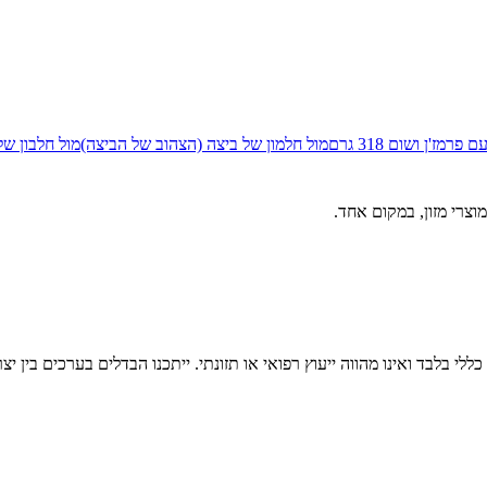
מז'ן ושום 318 גרם
מול
חלמון של ביצה (הצהוב של הביצה)
מול
חלבון של
וצרי מזון, במקום אחד.
לי בלבד ואינו מהווה ייעוץ רפואי או תזונתי. ייתכנו הבדלים בערכים בין יצ