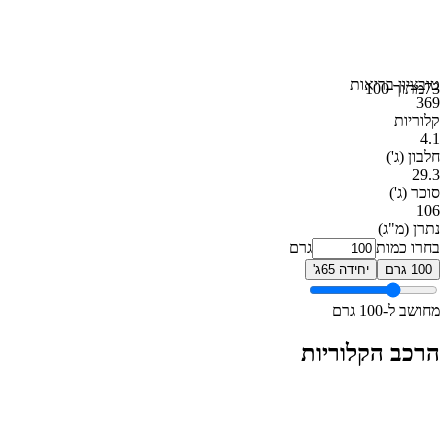
טוב
ציון בריאות
73
מתוך 100
369
קלוריות
4.1
חלבון
(ג')
29.3
סוכר
(ג')
106
נתרן
(מ"ג)
בחרו כמות
גרם
100 גרם
יחידה 65ג'
מחושב ל-100 גרם
הרכב הקלוריות