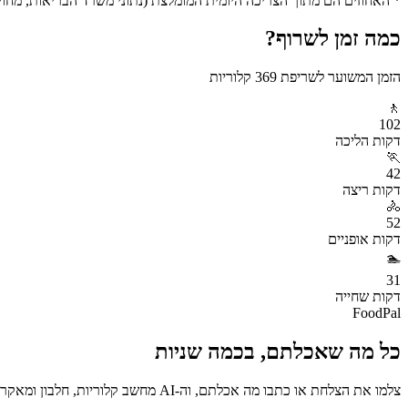
* האחוזים הם מתוך הצריכה היומית המומלצת (נתוני משרד הבריאות, מחושב ע
כמה זמן לשרוף?
הזמן המשוער לשריפת
369
קלוריות
🚶
102
דקות
הליכה
🏃
42
דקות
ריצה
🚴
52
דקות
אופניים
🏊
31
דקות
שחייה
FoodPal
כל מה שאכלתם, בכמה שניות
צלמו את הצלחת או כתבו מה אכלתם, וה-AI מחשב קלוריות, חלבון ומאקרו באופן מיידי. בחינם.