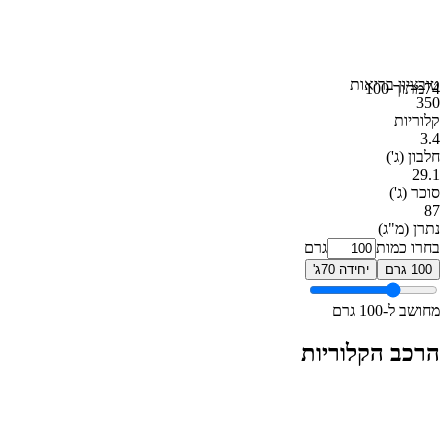
טוב
ציון בריאות
74
מתוך 100
350
קלוריות
3.4
חלבון
(ג')
29.1
סוכר
(ג')
87
נתרן
(מ"ג)
בחרו כמות
גרם
100 גרם
יחידה 70ג'
מחושב ל-100 גרם
הרכב הקלוריות