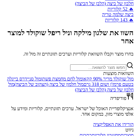
חלבון של ביצה (הלבן של הביצה)
🔥
52
קלוריות
ביצה שלמה טריה
🔥
143
קלוריות
השוו את
שלגון מילקה וניל ריפל שוקולד
למוצר
אחר
בחרו מוצר וקבלו השוואת קלוריות וערכים תזונתיים זה מול זה.
השוואות מוצעות
מול
שוקולד מריר 90% קקאו
מול
לחם מחמצת פשתן
מול
סניידרס בייגלה
בטעם פרמז'ן ושום 318 גרם
מול
חלמון של ביצה (הצהוב של הביצה)
מול
חלבון של ביצה (הלבן של הביצה)
פודיפדיה
אנציקלופדיית האוכל של ישראל. ערכים תזונתיים, קלוריות ומידע על
אלפי מוצרי מזון, במקום אחד.
הורידו את האפליקציה
ניווט
מוצרים
מחשבון קלוריות
כתבות