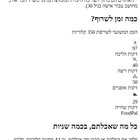
* האחוזים הם מתוך הצריכה היומית המומלצת (נתוני משרד הבריאות,
מחושב עבור אישה בגיל 30).
כמה זמן לשרוף?
הזמן המשוער לשריפת
350
קלוריות
🚶
97
דקות
הליכה
🏃
40
דקות
ריצה
🚴
50
דקות
אופניים
🏊
29
דקות
שחייה
FoodPal
כל מה שאכלתם, בכמה שניות
צלמו את הצלחת או כתבו מה אכלתם, וה-AI מחשב קלוריות, חלבון