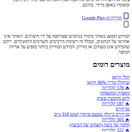
ומאקרו באופן מיידי. בחינם.
הורידו מ-Google Play
המידע המוצג באתר מקורו בנתונים שפורסמו על ידי היצרנים. האתר אינו
אחראי על הנתונים, ובכלל זה רשימת הרכיבים והערכים התזונתיים. ייתכן
שהמידע אינו מעודכן או מדויק. המידע המדויק ביותר מופיע על אריזת
המוצר.
מוצרים דומים
הולי קקאו
שוקולד מריר 90% קקאו
🔥
578
קלוריות
מאפית המשפחה
לחם מחמצת פשתן
🔥
187
קלוריות
סניידרס
סניידרס בייגלה בטעם פרמז'ן ושום 318 גרם
🔥
505
קלוריות
חלמון של ביצה (הצהוב של הביצה)
🔥
322
קלוריות