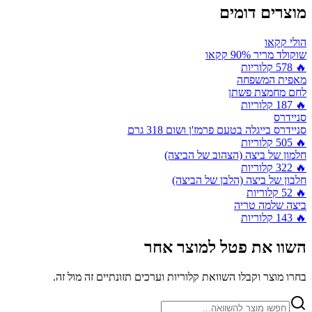
מוצרים דומים
הולי קקאו
שוקולד מריר 90% קקאו
🔥
578
קלוריות
מאפית המשפחה
לחם מחמצת פשתן
🔥
187
קלוריות
סניידרס
סניידרס בייגלה בטעם פרמז'ן ושום 318 גרם
🔥
505
קלוריות
חלמון של ביצה (הצהוב של הביצה)
🔥
322
קלוריות
חלבון של ביצה (הלבן של הביצה)
🔥
52
קלוריות
ביצה שלמה טריה
🔥
143
קלוריות
השוו את
פטל
למוצר אחר
בחרו מוצר וקבלו השוואת קלוריות וערכים תזונתיים זה מול זה.