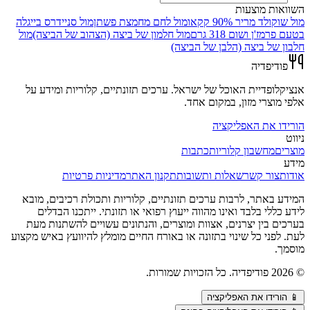
השוואות מוצעות
מול
שוקולד מריר 90% קקאו
מול
לחם מחמצת פשתן
מול
סניידרס בייגלה
בטעם פרמז'ן ושום 318 גרם
מול
חלמון של ביצה (הצהוב של הביצה)
מול
חלבון של ביצה (הלבן של הביצה)
פודיפדיה
אנציקלופדיית האוכל של ישראל. ערכים תזונתיים, קלוריות ומידע על
אלפי מוצרי מזון, במקום אחד.
הורידו את האפליקציה
ניווט
מוצרים
מחשבון קלוריות
כתבות
מידע
אודות
צור קשר
שאלות ותשובות
תקנון האתר
מדיניות פרטיות
המידע באתר, לרבות ערכים תזונתיים, קלוריות ותכולת רכיבים, מובא
לידע כללי בלבד ואינו מהווה ייעוץ רפואי או תזונתי. ייתכנו הבדלים
בערכים בין יצרנים, אצוות ומוצרים, והנתונים עשויים להשתנות מעת
לעת. לפני כל שינוי בתזונה או באורח החיים מומלץ להיוועץ באיש מקצוע
מוסמך.
©
2026
פודיפדיה. כל הזכויות שמורות.
📱
הורידו את האפליקציה