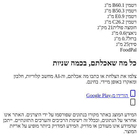
ויטמין B6
0.1
מ"ג
ויטמין B5
0.3
מ"ג
ויטמין E
0.9
מ"ג
ויטמין C
26.2
מ"ג
חומצה פולית
21
מק"ג
ניאצין
0.6
מ"ג
ברזל
0.7
מ"ג
סידן
25
מ"ג
FoodPal
כל מה שאכלתם, בכמה שניות
צלמו את הצלחת או כתבו מה אכלתם, וה-AI מחשב קלוריות, חלבון
ומאקרו באופן מיידי. בחינם.
הורידו מ-Google Play
המידע המוצג באתר מקורו בנתונים שפורסמו על ידי היצרנים. האתר אינו
אחראי על הנתונים, ובכלל זה רשימת הרכיבים והערכים התזונתיים. ייתכן
שהמידע אינו מעודכן או מדויק. המידע המדויק ביותר מופיע על אריזת
המוצר.