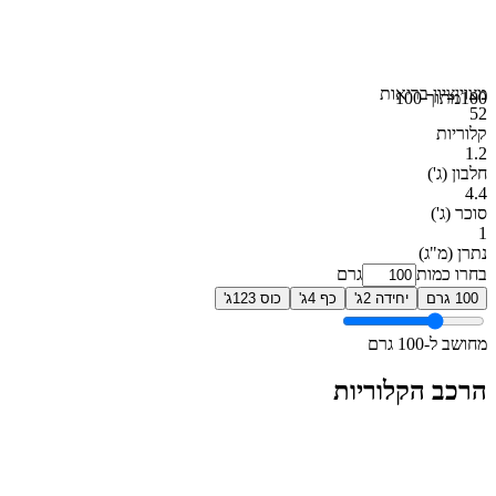
מצוין
ציון בריאות
100
מתוך 100
52
קלוריות
1.2
חלבון
(ג')
4.4
סוכר
(ג')
1
נתרן
(מ"ג)
בחרו כמות
גרם
100 גרם
יחידה 2ג'
כף 4ג'
כוס 123ג'
מחושב ל-100 גרם
הרכב הקלוריות