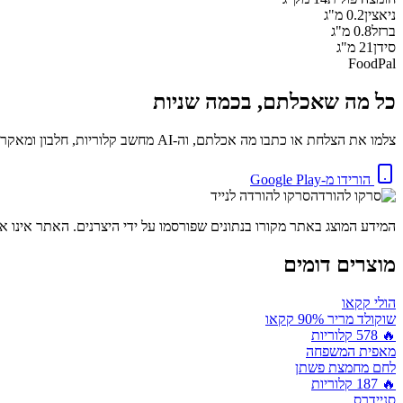
ניאצין
0.2
מ"ג
ברזל
0.8
מ"ג
סידן
21
מ"ג
FoodPal
כל מה שאכלתם, בכמה שניות
צלמו את הצלחת או כתבו מה אכלתם, וה-AI מחשב קלוריות, חלבון ומאקרו באופן מיידי. בחינם.
הורידו מ-Google Play
סרקו להורדה לנייד
המידע המוצג באתר מקורו בנתונים שפורסמו על ידי היצרנים. האתר אינו אח
מוצרים דומים
הולי קקאו
שוקולד מריר 90% קקאו
🔥
578
קלוריות
מאפית המשפחה
לחם מחמצת פשתן
🔥
187
קלוריות
סניידרס