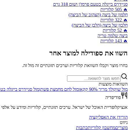
סניידרס בייגלה בטעם פרמז'ן ושום 318 גרם
🔥
505
קלוריות
חלמון של ביצה (הצהוב של הביצה)
🔥
322
קלוריות
חלבון של ביצה (הלבן של הביצה)
🔥
52
קלוריות
ביצה שלמה טריה
🔥
143
קלוריות
השוו את
ספודילה
למוצר אחר
בחרו מוצר וקבלו השוואת קלוריות וערכים תזונתיים זה מול זה.
השוואות מוצעות
מול
שוקולד מריר 90% קקאו
מול
לחם מחמצת פשתן
מול
סניידרס בייגלה בטעם פר
פודיפדיה
אנציקלופדיית האוכל של ישראל. ערכים תזונתיים, קלוריות ומידע על אלפי מ
הורידו את האפליקציה
ניווט
מוצרים
מחשבון קלוריות
כתבות