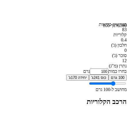
מצוין
ציון בריאות
100
מתוך 100
83
קלוריות
0.4
חלבון
(ג')
0
סוכר
(ג')
12
נתרן
(מ"ג)
בחרו כמות
גרם
100 גרם
כוס 241ג'
יחידה 170ג'
מחושב ל-100 גרם
הרכב הקלוריות