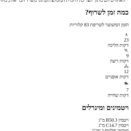
* האחוזים הם מתוך הצריכה היומית המומלצת (נתוני משרד הבריאות, מחושב ע
כמה זמן לשרוף?
הזמן המשוער לשריפת
83
קלוריות
🚶
23
דקות
הליכה
🏃
9
דקות
ריצה
🚴
12
דקות
אופניים
🏊
7
דקות
שחייה
ויטמינים ומינרלים
ויטמין B5
0.3
מ"ג
ויטמין C
14.7
מ"ג
חומצה פולית
14
מק"ג