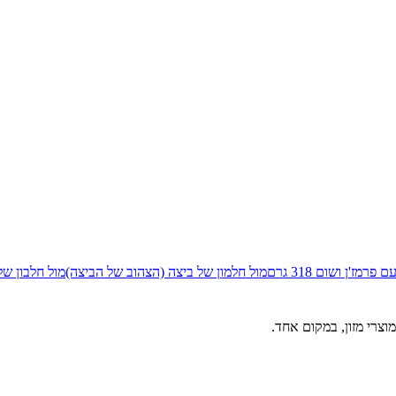
מז'ן ושום 318 גרם
מול
חלמון של ביצה (הצהוב של הביצה)
מול
חלבון של
וצרי מזון, במקום אחד.