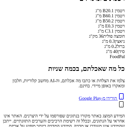
ויטמין B2
0.1
מ"ג
ויטמין B6
0.1
מ"ג
ויטמין B5
0.2
מ"ג
ויטמין E
0.3
מ"ג
ויטמין C
3.1
מ"ג
חומצה פולית
36
מק"ג
ניאצין
0.3
מ"ג
ברזל
0.2
מ"ג
סידן
40
מ"ג
FoodPal
כל מה שאכלתם, בכמה שניות
צלמו את הצלחת או כתבו מה אכלתם, וה-AI מחשב קלוריות, חלבון
ומאקרו באופן מיידי. בחינם.
הורידו מ-Google Play
המידע המוצג באתר מקורו בנתונים שפורסמו על ידי היצרנים. האתר אינו
אחראי על הנתונים, ובכלל זה רשימת הרכיבים והערכים התזונתיים. ייתכן
שהמידע אינו מעודכן או מדויק. המידע המדויק ביותר מופיע על אריזת