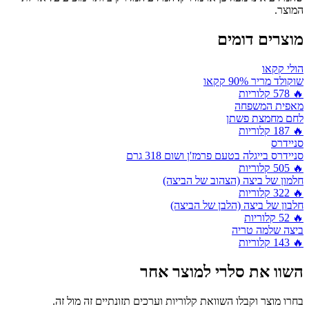
המוצר.
מוצרים דומים
הולי קקאו
שוקולד מריר 90% קקאו
🔥
578
קלוריות
מאפית המשפחה
לחם מחמצת פשתן
🔥
187
קלוריות
סניידרס
סניידרס בייגלה בטעם פרמז'ן ושום 318 גרם
🔥
505
קלוריות
חלמון של ביצה (הצהוב של הביצה)
🔥
322
קלוריות
חלבון של ביצה (הלבן של הביצה)
🔥
52
קלוריות
ביצה שלמה טריה
🔥
143
קלוריות
השוו את
סלרי
למוצר אחר
בחרו מוצר וקבלו השוואת קלוריות וערכים תזונתיים זה מול זה.