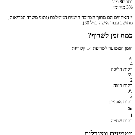
נתרן
80
מ"ג
% מהיומי
3
* האחוזים הם מתוך הצריכה היומית המומלצת (נתוני משרד הבריאות,
מחושב עבור אישה בגיל 30).
כמה זמן לשרוף?
הזמן המשוער לשריפת
14
קלוריות
🚶
4
דקות
הליכה
🏃
2
דקות
ריצה
🚴
2
דקות
אופניים
🏊
1
דקות
שחייה
ויטמינים ומינרלים