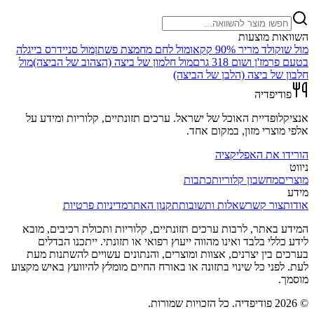
השוואות מוצעות
מול
שוקולד מריר 90% קקאו
מול
לחם מחמצת פשתן
מול
סניידרס בייגלה
בטעם פרמז'ן ושום 318 גרם
מול
חלמון של ביצה (הצהוב של הביצה)
מול
חלבון של ביצה (הלבן של הביצה)
פודיפדיה
אנציקלופדיית האוכל של ישראל. ערכים תזונתיים, קלוריות ומידע על
אלפי מוצרי מזון, במקום אחד.
הורידו את האפליקציה
ניווט
מוצרים
מחשבון קלוריות
כתבות
מידע
אודות
צור קשר
שאלות ותשובות
תקנון האתר
מדיניות פרטיות
המידע באתר, לרבות ערכים תזונתיים, קלוריות ותכולת רכיבים, מובא
לידע כללי בלבד ואינו מהווה ייעוץ רפואי או תזונתי. ייתכנו הבדלים
בערכים בין יצרנים, אצוות ומוצרים, והנתונים עשויים להשתנות מעת
לעת. לפני כל שינוי בתזונה או באורח החיים מומלץ להיוועץ באיש מקצוע
מוסמך.
©
2026
פודיפדיה. כל הזכויות שמורות.