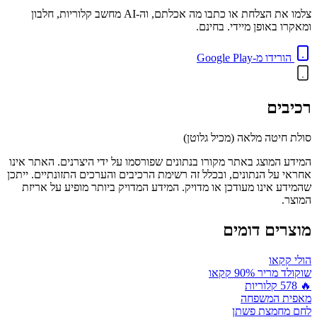
צלמו את הצלחת או כתבו מה אכלתם, וה-AI מחשב קלוריות, חלבון
ומאקרו באופן מיידי. בחינם.
הורידו מ-Google Play
רכיבים
סולת חיטה מלאה (מכיל גלוטן)
המידע המוצג באתר מקורו בנתונים שפורסמו על ידי היצרנים. האתר אינו
אחראי על הנתונים, ובכלל זה רשימת הרכיבים והערכים התזונתיים. ייתכן
שהמידע אינו מעודכן או מדויק. המידע המדויק ביותר מופיע על אריזת
המוצר.
מוצרים דומים
הולי קקאו
שוקולד מריר 90% קקאו
🔥
578
קלוריות
מאפית המשפחה
לחם מחמצת פשתן