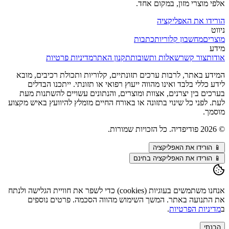
אלפי מוצרי מזון, במקום אחד.
הורידו את האפליקציה
ניווט
מוצרים
מחשבון קלוריות
כתבות
מידע
אודות
צור קשר
שאלות ותשובות
תקנון האתר
מדיניות פרטיות
המידע באתר, לרבות ערכים תזונתיים, קלוריות ותכולת רכיבים, מובא
לידע כללי בלבד ואינו מהווה ייעוץ רפואי או תזונתי. ייתכנו הבדלים
בערכים בין יצרנים, אצוות ומוצרים, והנתונים עשויים להשתנות מעת
לעת. לפני כל שינוי בתזונה או באורח החיים מומלץ להיוועץ באיש מקצוע
מוסמך.
©
2026
פודיפדיה. כל הזכויות שמורות.
📱
הורידו את האפליקציה
📱 הורידו את האפליקציה בחינם
אנחנו משתמשים בעוגיות (cookies) כדי לשפר את חוויית הגלישה ולנתח
את התנועה באתר. המשך השימוש מהווה הסכמה. פרטים נוספים
ב
מדיניות הפרטיות
.
הבנתי