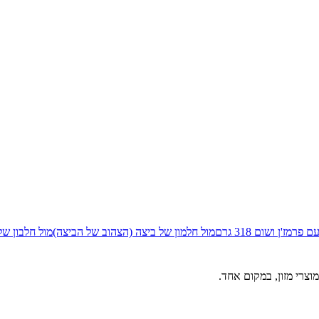
מז'ן ושום 318 גרם
מול
חלמון של ביצה (הצהוב של הביצה)
מול
חלבון של
וצרי מזון, במקום אחד.