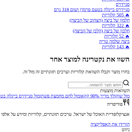
סניידרס
סניידרס בייגלה בטעם פרמז'ן ושום 318 גרם
🔥
505
קלוריות
חלמון של ביצה (הצהוב של הביצה)
🔥
322
קלוריות
חלבון של ביצה (הלבן של הביצה)
🔥
52
קלוריות
ביצה שלמה טריה
🔥
143
קלוריות
השוו את
נקטרינה
למוצר אחר
בחרו מוצר וקבלו השוואת קלוריות וערכים תזונתיים זה מול זה.
השוואות מוצעות
מול
שוקולד מריר 90% קקאו
מול
לחם מחמצת פשתן
מול
סניידרס בייגלה בטעם פר
פודיפדיה
אנציקלופדיית האוכל של ישראל. ערכים תזונתיים, קלוריות ומידע על אלפי מ
הורידו את האפליקציה
ניווט