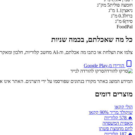
חומצה פולית
5
מק"ג
ניאצין
1.1
מ"ג
ברזל
0.3
מ"ג
סידן
6
מ"ג
FoodPal
כל מה שאכלתם, בכמה שניות
צלמו את הצלחת או כתבו מה אכלתם, וה-AI מחשב קלוריות, חלבון ומאקרו באופן מיידי. בחינם.
הורידו מ-Google Play
סרקו להורדה לנייד
המידע המוצג באתר מקורו בנתונים שפורסמו על ידי היצרנים. האתר אינו אח
מוצרים דומים
הולי קקאו
שוקולד מריר 90% קקאו
🔥
578
קלוריות
מאפית המשפחה
לחם מחמצת פשתן
🔥
187
קלוריות