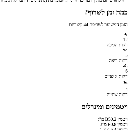
* האחוזים הם מתוך הצריכה היומית המומלצת (נתוני משרד הבריאות, מחושב ע
כמה זמן לשרוף?
הזמן המשוער לשריפת
44
קלוריות
🚶
12
דקות
הליכה
🏃
5
דקות
ריצה
🚴
6
דקות
אופניים
🏊
4
דקות
שחייה
ויטמינים ומינרלים
ויטמין B5
0.2
מ"ג
ויטמין E
0.8
מ"ג
ויטמין C
5.4
מ"ג