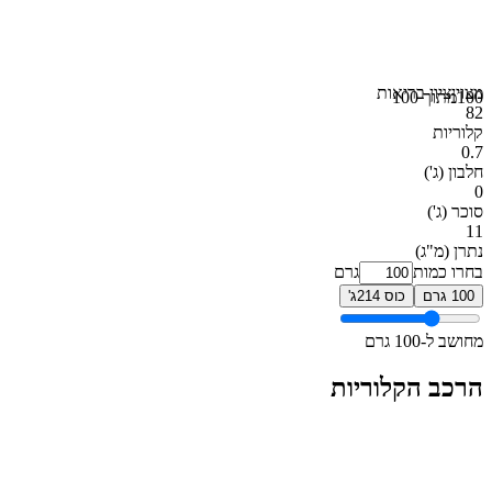
מצוין
ציון בריאות
100
מתוך 100
82
קלוריות
0.7
חלבון
(ג')
0
סוכר
(ג')
11
נתרן
(מ"ג)
בחרו כמות
גרם
100 גרם
כוס 214ג'
מחושב ל-100 גרם
הרכב הקלוריות