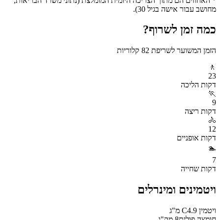
* האחוזים הם מתוך הצריכה היומית המומלצת (נתוני משרד הבריאות,
מחושב עבור אישה בגיל 30).
כמה זמן לשרוף?
הזמן המשוער לשריפת
82
קלוריות
🚶
23
דקות
הליכה
🏃
9
דקות
ריצה
🚴
12
דקות
אופניים
🏊
7
דקות
שחייה
ויטמינים ומינרלים
ויטמין C
4.9
מ"ג
חומצה פולית
8
מק"ג