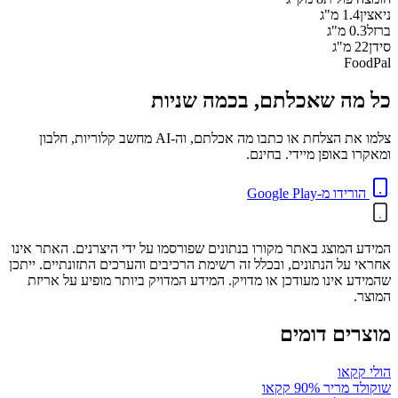
ניאצין
1.4
מ"ג
ברזל
0.3
מ"ג
סידן
22
מ"ג
FoodPal
כל מה שאכלתם, בכמה שניות
צלמו את הצלחת או כתבו מה אכלתם, וה-AI מחשב קלוריות, חלבון
ומאקרו באופן מיידי. בחינם.
הורידו מ-Google Play
המידע המוצג באתר מקורו בנתונים שפורסמו על ידי היצרנים. האתר אינו
אחראי על הנתונים, ובכלל זה רשימת הרכיבים והערכים התזונתיים. ייתכן
שהמידע אינו מעודכן או מדויק. המידע המדויק ביותר מופיע על אריזת
המוצר.
מוצרים דומים
הולי קקאו
שוקולד מריר 90% קקאו