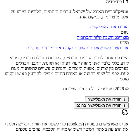
פודיפדיה
אנציקלופדיית האוכל של ישראל. ערכים תזונתיים, קלוריות ומידע על
אלפי מוצרי מזון, במקום אחד.
הורידו את האפליקציה
ניווט
מוצרים
מחשבון קלוריות
כתבות
מידע
אודות
צור קשר
שאלות ותשובות
תקנון האתר
מדיניות פרטיות
המידע באתר, לרבות ערכים תזונתיים, קלוריות ותכולת רכיבים, מובא
לידע כללי בלבד ואינו מהווה ייעוץ רפואי או תזונתי. ייתכנו הבדלים
בערכים בין יצרנים, אצוות ומוצרים, והנתונים עשויים להשתנות מעת
לעת. לפני כל שינוי בתזונה או באורח החיים מומלץ להיוועץ באיש מקצוע
מוסמך.
©
2026
פודיפדיה. כל הזכויות שמורות.
📱
הורידו את האפליקציה
📱 הורידו את האפליקציה בחינם
אנחנו משתמשים בעוגיות (cookies) כדי לשפר את חוויית הגלישה ולנתח
את התנועה באתר. המשך השימוש מהווה הסכמה. פרטים נוספים