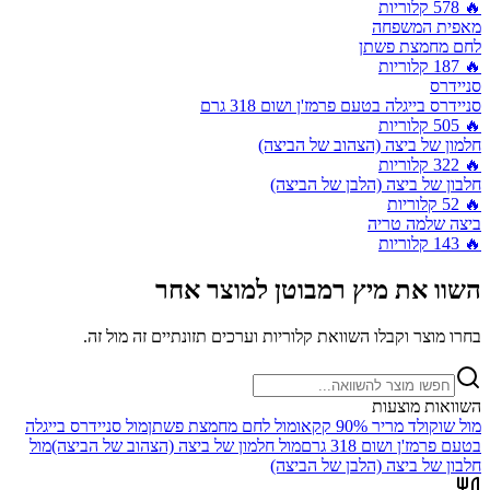
🔥
578
קלוריות
מאפית המשפחה
לחם מחמצת פשתן
🔥
187
קלוריות
סניידרס
סניידרס בייגלה בטעם פרמז'ן ושום 318 גרם
🔥
505
קלוריות
חלמון של ביצה (הצהוב של הביצה)
🔥
322
קלוריות
חלבון של ביצה (הלבן של הביצה)
🔥
52
קלוריות
ביצה שלמה טריה
🔥
143
קלוריות
השוו את
מיץ רמבוטן
למוצר אחר
בחרו מוצר וקבלו השוואת קלוריות וערכים תזונתיים זה מול זה.
השוואות מוצעות
מול
שוקולד מריר 90% קקאו
מול
לחם מחמצת פשתן
מול
סניידרס בייגלה
בטעם פרמז'ן ושום 318 גרם
מול
חלמון של ביצה (הצהוב של הביצה)
מול
חלבון של ביצה (הלבן של הביצה)