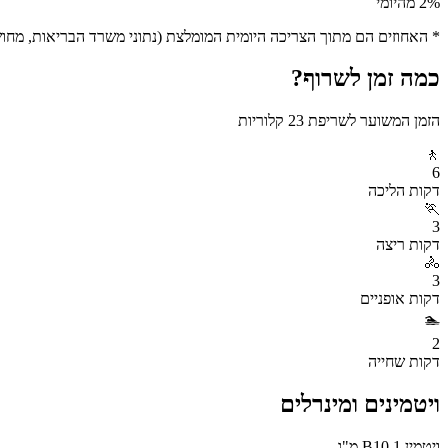
% מהיומי
2
* האחוזים הם מתוך הצריכה היומית המומלצת (נתוני משרד הבריאות, מחושב ע
כמה זמן לשרוף?
הזמן המשוער לשריפת
23
קלוריות
🚶
6
דקות
הליכה
🏃
3
דקות
ריצה
🚴
3
דקות
אופניים
🏊
2
דקות
שחייה
ויטמינים ומינרלים
ויטמין B1
0.1
מ"ג