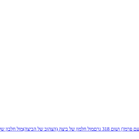
מז'ן ושום 318 גרם
מול
חלמון של ביצה (הצהוב של הביצה)
מול
חלבון של