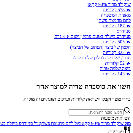
שוקולד מריר 90% קקאו
🔥
578
קלוריות
מאפית המשפחה
לחם מחמצת פשתן
🔥
187
קלוריות
סניידרס
סניידרס בייגלה בטעם פרמז'ן ושום 318 גרם
🔥
505
קלוריות
חלמון של ביצה (הצהוב של הביצה)
🔥
322
קלוריות
חלבון של ביצה (הלבן של הביצה)
🔥
52
קלוריות
ביצה שלמה טריה
🔥
143
קלוריות
השוו את
כוסברה טריה
למוצר אחר
בחרו מוצר וקבלו השוואת קלוריות וערכים תזונתיים זה מול זה.
השוואות מוצעות
מול
שוקולד מריר 90% קקאו
מול
לחם מחמצת פשתן
מול
סניידרס בייגלה בטעם פר
פודיפדיה