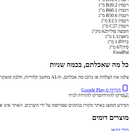
ויטמין B2
0.2
מ"ג
ויטמין B6
0.1
מ"ג
ויטמין B5
0.6
מ"ג
ויטמין E
2.5
מ"ג
ויטמין C
27
מ"ג
חומצה פולית
62
מק"ג
ניאצין
1.1
מ"ג
ברזל
1.8
מ"ג
סידן
67
מ"ג
FoodPal
כל מה שאכלתם, בכמה שניות
צלמו את הצלחת או כתבו מה אכלתם, וה-AI מחשב קלוריות, חלבון ומאקרו באופן מיידי. בחינם.
הורידו מ-Google Play
סרקו להורדה לנייד
המידע המוצג באתר מקורו בנתונים שפורסמו על ידי היצרנים. האתר אינו אח
מוצרים דומים
הולי קקאו