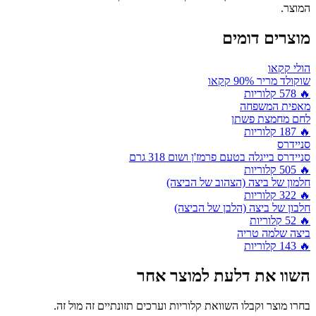
המוצר.
מוצרים דומים
הולי קקאו
שוקולד מריר 90% קקאו
🔥
578
קלוריות
מאפית המשפחה
לחם מחמצת פשתן
🔥
187
קלוריות
סניידרס
סניידרס בייגלה בטעם פרמז'ן ושום 318 גרם
🔥
505
קלוריות
חלמון של ביצה (הצהוב של הביצה)
🔥
322
קלוריות
חלבון של ביצה (הלבן של הביצה)
🔥
52
קלוריות
ביצה שלמה טריה
🔥
143
קלוריות
השוו את
דלעת
למוצר אחר
בחרו מוצר וקבלו השוואת קלוריות וערכים תזונתיים זה מול זה.