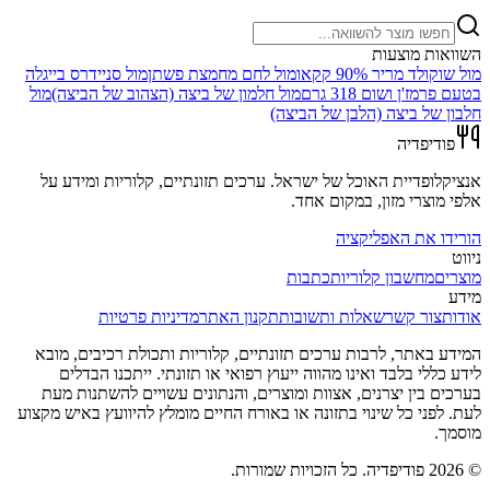
השוואות מוצעות
מול
שוקולד מריר 90% קקאו
מול
לחם מחמצת פשתן
מול
סניידרס בייגלה
בטעם פרמז'ן ושום 318 גרם
מול
חלמון של ביצה (הצהוב של הביצה)
מול
חלבון של ביצה (הלבן של הביצה)
פודיפדיה
אנציקלופדיית האוכל של ישראל. ערכים תזונתיים, קלוריות ומידע על
אלפי מוצרי מזון, במקום אחד.
הורידו את האפליקציה
ניווט
מוצרים
מחשבון קלוריות
כתבות
מידע
אודות
צור קשר
שאלות ותשובות
תקנון האתר
מדיניות פרטיות
המידע באתר, לרבות ערכים תזונתיים, קלוריות ותכולת רכיבים, מובא
לידע כללי בלבד ואינו מהווה ייעוץ רפואי או תזונתי. ייתכנו הבדלים
בערכים בין יצרנים, אצוות ומוצרים, והנתונים עשויים להשתנות מעת
לעת. לפני כל שינוי בתזונה או באורח החיים מומלץ להיוועץ באיש מקצוע
מוסמך.
©
2026
פודיפדיה. כל הזכויות שמורות.