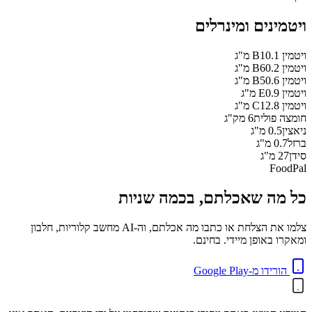
ויטמינים ומינרלים
ויטמין B1
0.1
מ"ג
ויטמין B6
0.2
מ"ג
ויטמין B5
0.6
מ"ג
ויטמין E
0.9
מ"ג
ויטמין C
12.8
מ"ג
חומצה פולית
6
מק"ג
ניאצין
0.5
מ"ג
ברזל
0.7
מ"ג
סידן
27
מ"ג
FoodPal
כל מה שאכלתם, בכמה שניות
צלמו את הצלחת או כתבו מה אכלתם, וה-AI מחשב קלוריות, חלבון
ומאקרו באופן מיידי. בחינם.
הורידו מ-Google Play