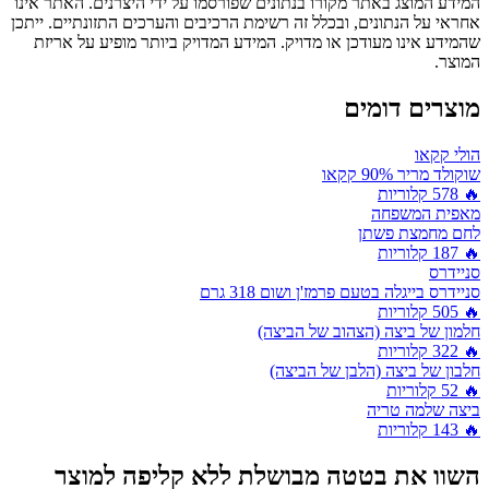
המידע המוצג באתר מקורו בנתונים שפורסמו על ידי היצרנים. האתר אינו
אחראי על הנתונים, ובכלל זה רשימת הרכיבים והערכים התזונתיים. ייתכן
שהמידע אינו מעודכן או מדויק. המידע המדויק ביותר מופיע על אריזת
המוצר.
מוצרים דומים
הולי קקאו
שוקולד מריר 90% קקאו
🔥
578
קלוריות
מאפית המשפחה
לחם מחמצת פשתן
🔥
187
קלוריות
סניידרס
סניידרס בייגלה בטעם פרמז'ן ושום 318 גרם
🔥
505
קלוריות
חלמון של ביצה (הצהוב של הביצה)
🔥
322
קלוריות
חלבון של ביצה (הלבן של הביצה)
🔥
52
קלוריות
ביצה שלמה טריה
🔥
143
קלוריות
השוו את
בטטה מבושלת ללא קליפה
למוצר