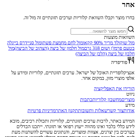
אחר
בחרו מוצר וקבלו השוואת קלוריות וערכים תזונתיים זה מול זה.
השוואות מוצעות
מול
שוקולד מריר 90% קקאו
מול
לחם מחמצת פשתן
מול
סניידרס בייגלה
בטעם פרמז'ן ושום 318 גרם
מול
חלמון של ביצה (הצהוב של הביצה)
מול
חלבון של ביצה (הלבן של הביצה)
פודיפדיה
אנציקלופדיית האוכל של ישראל. ערכים תזונתיים, קלוריות ומידע על
אלפי מוצרי מזון, במקום אחד.
הורידו את האפליקציה
ניווט
מוצרים
מחשבון קלוריות
כתבות
מידע
אודות
צור קשר
שאלות ותשובות
תקנון האתר
מדיניות פרטיות
המידע באתר, לרבות ערכים תזונתיים, קלוריות ותכולת רכיבים, מובא
לידע כללי בלבד ואינו מהווה ייעוץ רפואי או תזונתי. ייתכנו הבדלים
בערכים בין יצרנים, אצוות ומוצרים, והנתונים עשויים להשתנות מעת