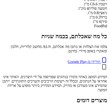
ויטמין C
6.6
מ"ג
חומצה פולית
4
מק"ג
ניאצין
0.8
מ"ג
ברזל
0.3
מ"ג
סידן
6
מ"ג
FoodPal
כל מה שאכלתם, בכמה שניות
צלמו את הצלחת או כתבו מה אכלתם, וה-AI מחשב קלוריות, חלבון
ומאקרו באופן מיידי. בחינם.
הורידו מ-Google Play
המידע המוצג באתר מקורו בנתונים שפורסמו על ידי היצרנים. האתר אינו
אחראי על הנתונים, ובכלל זה רשימת הרכיבים והערכים התזונתיים. ייתכן
שהמידע אינו מעודכן או מדויק. המידע המדויק ביותר מופיע על אריזת
המוצר.
מוצרים דומים