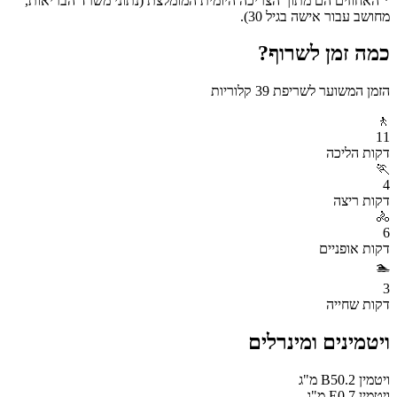
* האחוזים הם מתוך הצריכה היומית המומלצת (נתוני משרד הבריאות,
מחושב עבור אישה בגיל 30).
כמה זמן לשרוף?
הזמן המשוער לשריפת
39
קלוריות
🚶
11
דקות
הליכה
🏃
4
דקות
ריצה
🚴
6
דקות
אופניים
🏊
3
דקות
שחייה
ויטמינים ומינרלים
ויטמין B5
0.2
מ"ג
ויטמין E
0.7
מ"ג