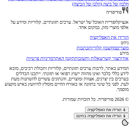
חלבון של ביצה (הלבן של הביצה)
פודיפדיה
אנציקלופדיית האוכל של ישראל. ערכים תזונתיים, קלוריות ומידע על
אלפי מוצרי מזון, במקום אחד.
הורידו את האפליקציה
ניווט
מוצרים
מחשבון קלוריות
כתבות
מידע
אודות
צור קשר
שאלות ותשובות
תקנון האתר
מדיניות פרטיות
המידע באתר, לרבות ערכים תזונתיים, קלוריות ותכולת רכיבים, מובא
לידע כללי בלבד ואינו מהווה ייעוץ רפואי או תזונתי. ייתכנו הבדלים
בערכים בין יצרנים, אצוות ומוצרים, והנתונים עשויים להשתנות מעת
לעת. לפני כל שינוי בתזונה או באורח החיים מומלץ להיוועץ באיש מקצוע
מוסמך.
©
2026
פודיפדיה. כל הזכויות שמורות.
📱
הורידו את האפליקציה
📱 הורידו את האפליקציה בחינם