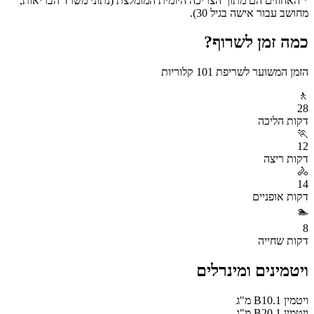
* האחוזים הם מתוך הצריכה היומית המומלצת (נתוני משרד הבריאות,
מחושב עבור אישה בגיל 30).
כמה זמן לשרוף?
הזמן המשוער לשריפת
101
קלוריות
🚶
28
דקות
הליכה
🏃
12
דקות
ריצה
🚴
14
דקות
אופניים
🏊
8
דקות
שחייה
ויטמינים ומינרלים
ויטמין B1
0.1
מ"ג
ויטמין B2
0.1
מ"ג