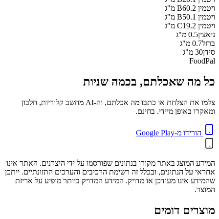
ויטמין B6
0.2
מ"ג
ויטמין B5
0.1
מ"ג
ויטמין C
19.2
מ"ג
ניאצין
0.5
מ"ג
ברזל
0.7
מ"ג
סידן
30
מ"ג
FoodPal
כל מה שאכלתם, בכמה שניות
צלמו את הצלחת או כתבו מה אכלתם, וה-AI מחשב קלוריות, חלבון
ומאקרו באופן מיידי. בחינם.
הורידו מ-Google Play
המידע המוצג באתר מקורו בנתונים שפורסמו על ידי היצרנים. האתר אינו
אחראי על הנתונים, ובכלל זה רשימת הרכיבים והערכים התזונתיים. ייתכן
שהמידע אינו מעודכן או מדויק. המידע המדויק ביותר מופיע על אריזת
המוצר.
מוצרים דומים