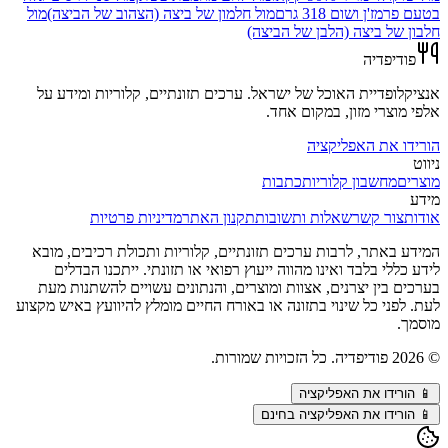
בטעם פרמז'ן ושום 318 גרם
מול
חלמון של ביצה (הצהוב של הביצה)
מול
חלבון של ביצה (הלבן של הביצה)
פודיפדיה
אנציקלופדיית האוכל של ישראל. ערכים תזונתיים, קלוריות ומידע על
אלפי מוצרי מזון, במקום אחד.
הורידו את האפליקציה
ניווט
מוצרים
מחשבון קלוריות
כתבות
מידע
אודות
צור קשר
שאלות ותשובות
תקנון האתר
מדיניות פרטיות
המידע באתר, לרבות ערכים תזונתיים, קלוריות ותכולת רכיבים, מובא
לידע כללי בלבד ואינו מהווה ייעוץ רפואי או תזונתי. ייתכנו הבדלים
בערכים בין יצרנים, אצוות ומוצרים, והנתונים עשויים להשתנות מעת
לעת. לפני כל שינוי בתזונה או באורח החיים מומלץ להיוועץ באיש מקצוע
מוסמך.
©
2026
פודיפדיה. כל הזכויות שמורות.
📱
הורידו את האפליקציה
📱 הורידו את האפליקציה בחינם