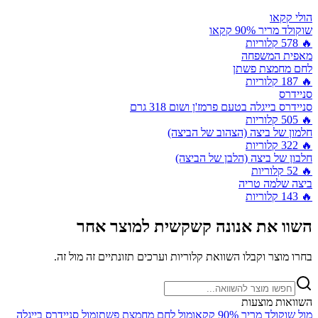
הולי קקאו
שוקולד מריר 90% קקאו
🔥
578
קלוריות
מאפית המשפחה
לחם מחמצת פשתן
🔥
187
קלוריות
סניידרס
סניידרס בייגלה בטעם פרמז'ן ושום 318 גרם
🔥
505
קלוריות
חלמון של ביצה (הצהוב של הביצה)
🔥
322
קלוריות
חלבון של ביצה (הלבן של הביצה)
🔥
52
קלוריות
ביצה שלמה טריה
🔥
143
קלוריות
השוו את
אנונה קשקשית
למוצר אחר
בחרו מוצר וקבלו השוואת קלוריות וערכים תזונתיים זה מול זה.
השוואות מוצעות
מול
שוקולד מריר 90% קקאו
מול
לחם מחמצת פשתן
מול
סניידרס בייגלה