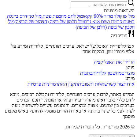
השוואות מוצעות
מול
שוקולד מריר 90% קקאו
מול
לחם מחמצת פשתן
מול
סניידרס בייגלה
בטעם פרמז'ן ושום 318 גרם
מול
חלמון של ביצה (הצהוב של הביצה)
מול
חלבון של ביצה (הלבן של הביצה)
פודיפדיה
אנציקלופדיית האוכל של ישראל. ערכים תזונתיים, קלוריות ומידע על
אלפי מוצרי מזון, במקום אחד.
הורידו את האפליקציה
ניווט
מוצרים
מחשבון קלוריות
כתבות
מידע
אודות
צור קשר
שאלות ותשובות
תקנון האתר
מדיניות פרטיות
המידע באתר, לרבות ערכים תזונתיים, קלוריות ותכולת רכיבים, מובא
לידע כללי בלבד ואינו מהווה ייעוץ רפואי או תזונתי. ייתכנו הבדלים
בערכים בין יצרנים, אצוות ומוצרים, והנתונים עשויים להשתנות מעת
לעת. לפני כל שינוי בתזונה או באורח החיים מומלץ להיוועץ באיש מקצוע
מוסמך.
©
2026
פודיפדיה. כל הזכויות שמורות.