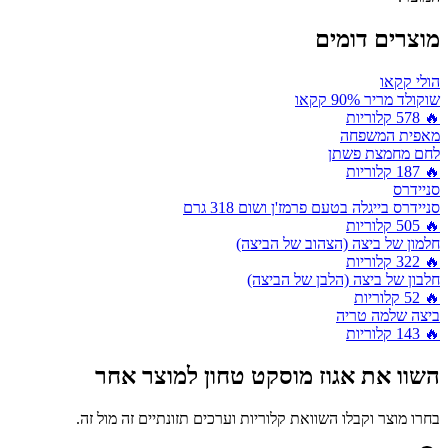
מוצרים דומים
הולי קקאו
שוקולד מריר 90% קקאו
🔥
578
קלוריות
מאפית המשפחה
לחם מחמצת פשתן
🔥
187
קלוריות
סניידרס
סניידרס בייגלה בטעם פרמז'ן ושום 318 גרם
🔥
505
קלוריות
חלמון של ביצה (הצהוב של הביצה)
🔥
322
קלוריות
חלבון של ביצה (הלבן של הביצה)
🔥
52
קלוריות
ביצה שלמה טריה
🔥
143
קלוריות
השוו את
אגוז מוסקט טחון
למוצר אחר
בחרו מוצר וקבלו השוואת קלוריות וערכים תזונתיים זה מול זה.