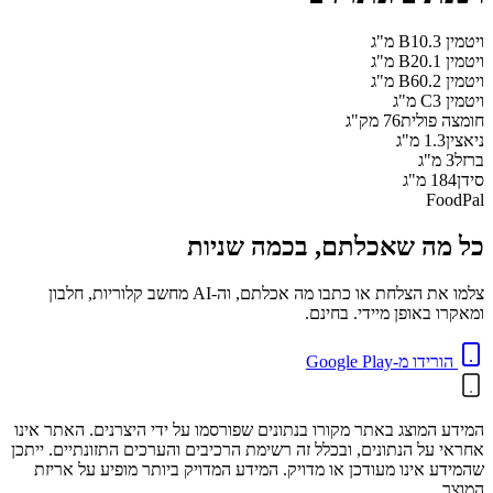
ויטמין B1
0.3
מ"ג
ויטמין B2
0.1
מ"ג
ויטמין B6
0.2
מ"ג
ויטמין C
3
מ"ג
חומצה פולית
76
מק"ג
ניאצין
1.3
מ"ג
ברזל
3
מ"ג
סידן
184
מ"ג
FoodPal
כל מה שאכלתם, בכמה שניות
צלמו את הצלחת או כתבו מה אכלתם, וה-AI מחשב קלוריות, חלבון
ומאקרו באופן מיידי. בחינם.
הורידו מ-Google Play
המידע המוצג באתר מקורו בנתונים שפורסמו על ידי היצרנים. האתר אינו
אחראי על הנתונים, ובכלל זה רשימת הרכיבים והערכים התזונתיים. ייתכן
שהמידע אינו מעודכן או מדויק. המידע המדויק ביותר מופיע על אריזת
המוצר.