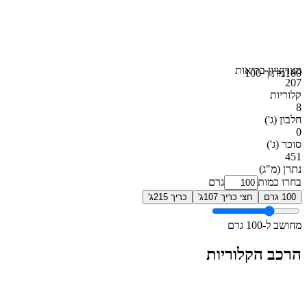
מצוין
ציון בריאות
100
מתוך 100
207
קלוריות
8
חלבון
(ג')
0
סוכר
(ג')
451
נתרן
(מ"ג)
בחרו כמות
גרם
100 גרם
חצי כריך 107ג'
כריך 215ג'
מחושב ל-100 גרם
הרכב הקלוריות