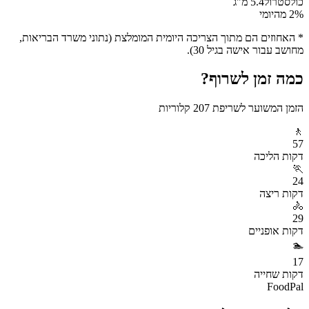
כולסטרול
5.4
מ"ג
% מהיומי
2
* האחוזים הם מתוך הצריכה היומית המומלצת (נתוני משרד הבריאות,
מחושב עבור אישה בגיל 30).
כמה זמן לשרוף?
הזמן המשוער לשריפת
207
קלוריות
🚶
57
דקות
הליכה
🏃
24
דקות
ריצה
🚴
29
דקות
אופניים
🏊
17
דקות
שחייה
FoodPal