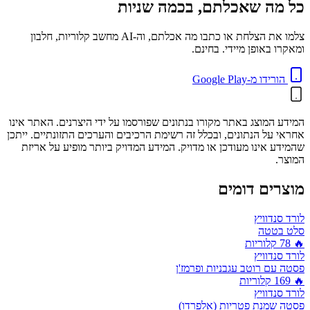
כל מה שאכלתם, בכמה שניות
צלמו את הצלחת או כתבו מה אכלתם, וה-AI מחשב קלוריות, חלבון
ומאקרו באופן מיידי. בחינם.
הורידו מ-Google Play
המידע המוצג באתר מקורו בנתונים שפורסמו על ידי היצרנים. האתר אינו
אחראי על הנתונים, ובכלל זה רשימת הרכיבים והערכים התזונתיים. ייתכן
שהמידע אינו מעודכן או מדויק. המידע המדויק ביותר מופיע על אריזת
המוצר.
מוצרים דומים
לורד סנדוויץ
סלט בטטה
🔥
78
קלוריות
לורד סנדוויץ
פסטה עם רוטב עגבניות ופרמז'ן
🔥
169
קלוריות
לורד סנדוויץ
פסטה שמנת פטריות (אלפרדו)