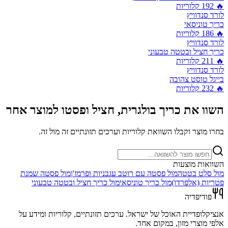
🔥
192
קלוריות
לורד סנדוויץ
כריך טוניסאי
🔥
186
קלוריות
לורד סנדוויץ
כריך חציל ובטטה טבעוני
🔥
211
קלוריות
לורד סנדוויץ
בייגל טוסט צהובה
🔥
232
קלוריות
השוו את
כריך בולגרית, חציל ופסטו
למוצר אחר
בחרו מוצר וקבלו השוואת קלוריות וערכים תזונתיים זה מול זה.
השוואות מוצעות
מול
סלט בטטה
מול
פסטה עם רוטב עגבניות ופרמז'ן
מול
פסטה שמנת
פטריות (אלפרדו)
מול
כריך טוניסאי
מול
כריך חציל ובטטה טבעוני
פודיפדיה
אנציקלופדיית האוכל של ישראל. ערכים תזונתיים, קלוריות ומידע על
אלפי מוצרי מזון, במקום אחד.