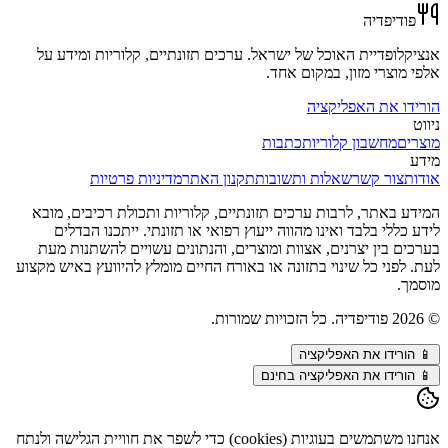
פודיפדיה
אנציקלופדיית האוכל של ישראל. ערכים תזונתיים, קלוריות ומידע על
אלפי מוצרי מזון, במקום אחד.
הורידו את האפליקציה
ניווט
מוצרים
מחשבון קלוריות
כתבות
מידע
אודות
צור קשר
שאלות ותשובות
תקנון האתר
מדיניות פרטיות
המידע באתר, לרבות ערכים תזונתיים, קלוריות ותכולת רכיבים, מובא
לידע כללי בלבד ואינו מהווה ייעוץ רפואי או תזונתי. ייתכנו הבדלים
בערכים בין יצרנים, אצוות ומוצרים, והנתונים עשויים להשתנות מעת
לעת. לפני כל שינוי בתזונה או באורח החיים מומלץ להיוועץ באיש מקצוע
מוסמך.
©
2026
פודיפדיה. כל הזכויות שמורות.
📱
הורידו את האפליקציה
📱 הורידו את האפליקציה בחינם
אנחנו משתמשים בעוגיות (cookies) כדי לשפר את חוויית הגלישה ולנתח