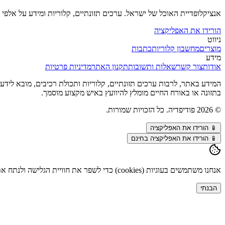
אנציקלופדיית האוכל של ישראל. ערכים תזונתיים, קלוריות ומידע על אלפי מ
הורידו את האפליקציה
ניווט
מוצרים
מחשבון קלוריות
כתבות
מידע
אודות
צור קשר
שאלות ותשובות
תקנון האתר
מדיניות פרטיות
המידע באתר, לרבות ערכים תזונתיים, קלוריות ותכולת רכיבים, מובא לידע כל
בתזונה או באורח החיים מומלץ להיוועץ באיש מקצוע מוסמך.
©
2026
פודיפדיה. כל הזכויות שמורות.
📱
הורידו את האפליקציה
📱 הורידו את האפליקציה בחינם
אנחנו משתמשים בעוגיות (cookies) כדי לשפר את חוויית הגלישה ולנתח את התנועה באתר. המשך השימוש מהווה הסכמה. פרטים נוספים ב
הבנתי