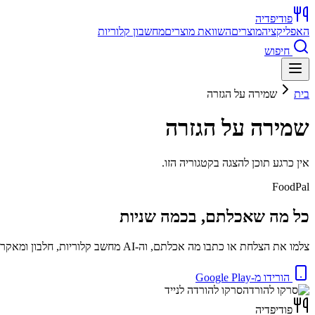
פודיפדיה
האפליקציה
מוצרים
השוואת מוצרים
מחשבון קלוריות
חיפוש
בית
שמירה על הגזרה
שמירה על הגזרה
אין כרגע תוכן להצגה בקטגוריה הזו.
FoodPal
כל מה שאכלתם, בכמה שניות
צלמו את הצלחת או כתבו מה אכלתם, וה-AI מחשב קלוריות, חלבון ומאקרו באופן מיידי. בחינם.
הורידו מ-Google Play
סרקו להורדה לנייד
פודיפדיה