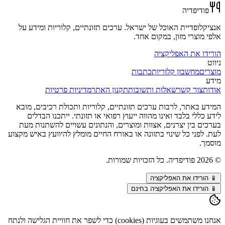
פודיפדיה
אנציקלופדיית האוכל של ישראל. ערכים תזונתיים, קלוריות ומידע על
אלפי מוצרי מזון, במקום אחד.
הורידו את האפליקציה
ניווט
מוצרים
מחשבון קלוריות
כתבות
מידע
אודות
צור קשר
שאלות ותשובות
תקנון האתר
מדיניות פרטיות
המידע באתר, לרבות ערכים תזונתיים, קלוריות ותכולת רכיבים, מובא
לידע כללי בלבד ואינו מהווה ייעוץ רפואי או תזונתי. ייתכנו הבדלים
בערכים בין יצרנים, אצוות ומוצרים, והנתונים עשויים להשתנות מעת
לעת. לפני כל שינוי בתזונה או באורח החיים מומלץ להיוועץ באיש מקצוע
מוסמך.
©
2026
פודיפדיה. כל הזכויות שמורות.
📱
הורידו את האפליקציה
📱 הורידו את האפליקציה בחינם
אנחנו משתמשים בעוגיות (cookies) כדי לשפר את חוויית הגלישה ולנתח