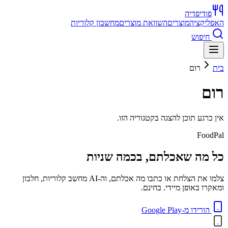
פודיפדיה
האפליקציה
מוצרים
השוואת מוצרים
מחשבון קלוריות
חיפוש
בית
רום
רום
אין כרגע תוכן להצגה בקטגוריה הזו.
FoodPal
כל מה שאכלתם, בכמה שניות
צלמו את הצלחת או כתבו מה אכלתם, וה-AI מחשב קלוריות, חלבון
ומאקרו באופן מיידי. בחינם.
הורידו מ-Google Play