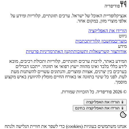
פודיפדיה
אנציקלופדיית האוכל של ישראל. ערכים תזונתיים, קלוריות ומידע על
אלפי מוצרי מזון, במקום אחד.
הורידו את האפליקציה
ניווט
מוצרים
מחשבון קלוריות
כתבות
מידע
אודות
צור קשר
שאלות ותשובות
תקנון האתר
מדיניות פרטיות
המידע באתר, לרבות ערכים תזונתיים, קלוריות ותכולת רכיבים, מובא
לידע כללי בלבד ואינו מהווה ייעוץ רפואי או תזונתי. ייתכנו הבדלים
בערכים בין יצרנים, אצוות ומוצרים, והנתונים עשויים להשתנות מעת
לעת. לפני כל שינוי בתזונה או באורח החיים מומלץ להיוועץ באיש מקצוע
מוסמך.
©
2026
פודיפדיה. כל הזכויות שמורות.
📱
הורידו את האפליקציה
📱 הורידו את האפליקציה בחינם
אנחנו משתמשים בעוגיות (cookies) כדי לשפר את חוויית הגלישה ולנתח