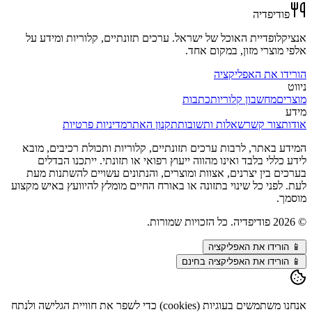
פודיפדיה
אנציקלופדיית האוכל של ישראל. ערכים תזונתיים, קלוריות ומידע על
אלפי מוצרי מזון, במקום אחד.
הורידו את האפליקציה
ניווט
מוצרים
מחשבון קלוריות
כתבות
מידע
אודות
צור קשר
שאלות ותשובות
תקנון האתר
מדיניות פרטיות
המידע באתר, לרבות ערכים תזונתיים, קלוריות ותכולת רכיבים, מובא
לידע כללי בלבד ואינו מהווה ייעוץ רפואי או תזונתי. ייתכנו הבדלים
בערכים בין יצרנים, אצוות ומוצרים, והנתונים עשויים להשתנות מעת
לעת. לפני כל שינוי בתזונה או באורח החיים מומלץ להיוועץ באיש מקצוע
מוסמך.
©
2026
פודיפדיה. כל הזכויות שמורות.
📱
הורידו את האפליקציה
📱 הורידו את האפליקציה בחינם
אנחנו משתמשים בעוגיות (cookies) כדי לשפר את חוויית הגלישה ולנתח