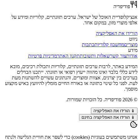
פודיפדיה
אנציקלופדיית האוכל של ישראל. ערכים תזונתיים, קלוריות ומידע על
אלפי מוצרי מזון, במקום אחד.
הורידו את האפליקציה
ניווט
מוצרים
מחשבון קלוריות
כתבות
מידע
אודות
צור קשר
שאלות ותשובות
תקנון האתר
מדיניות פרטיות
המידע באתר, לרבות ערכים תזונתיים, קלוריות ותכולת רכיבים, מובא
לידע כללי בלבד ואינו מהווה ייעוץ רפואי או תזונתי. ייתכנו הבדלים
בערכים בין יצרנים, אצוות ומוצרים, והנתונים עשויים להשתנות מעת
לעת. לפני כל שינוי בתזונה או באורח החיים מומלץ להיוועץ באיש מקצוע
מוסמך.
©
2026
פודיפדיה. כל הזכויות שמורות.
📱
הורידו את האפליקציה
📱 הורידו את האפליקציה בחינם
אנחנו משתמשים בעוגיות (cookies) כדי לשפר את חוויית הגלישה ולנתח