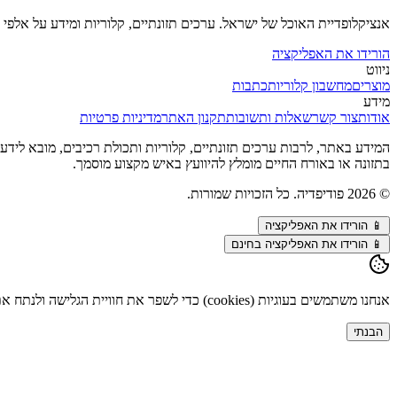
אנציקלופדיית האוכל של ישראל. ערכים תזונתיים, קלוריות ומידע על אלפי מ
הורידו את האפליקציה
ניווט
מוצרים
מחשבון קלוריות
כתבות
מידע
אודות
צור קשר
שאלות ותשובות
תקנון האתר
מדיניות פרטיות
המידע באתר, לרבות ערכים תזונתיים, קלוריות ותכולת רכיבים, מובא לידע כל
בתזונה או באורח החיים מומלץ להיוועץ באיש מקצוע מוסמך.
©
2026
פודיפדיה. כל הזכויות שמורות.
📱
הורידו את האפליקציה
📱 הורידו את האפליקציה בחינם
אנחנו משתמשים בעוגיות (cookies) כדי לשפר את חוויית הגלישה ולנתח את התנועה באתר. המשך השימוש מהווה הסכמה. פרטים נוספים ב
הבנתי