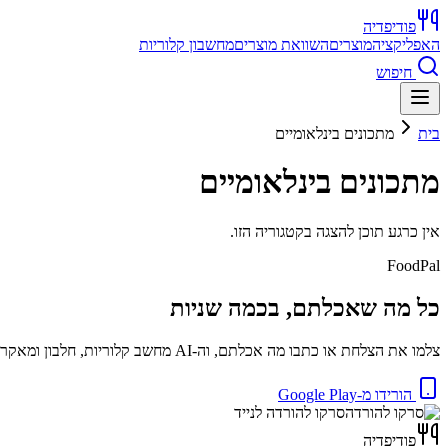
פודיפדיה
האפליקציה
מוצרים
השוואת מוצרים
מחשבון קלוריות
חיפוש
בית
מתכונים בינלאומיים
מתכונים בינלאומיים
אין כרגע תוכן להצגה בקטגוריה הזו.
FoodPal
כל מה שאכלתם, בכמה שניות
צלמו את הצלחת או כתבו מה אכלתם, וה-AI מחשב קלוריות, חלבון ומאקרו באופן מיידי. בחינם.
הורידו מ-Google Play
סרקו להורדה לנייד
פודיפדיה