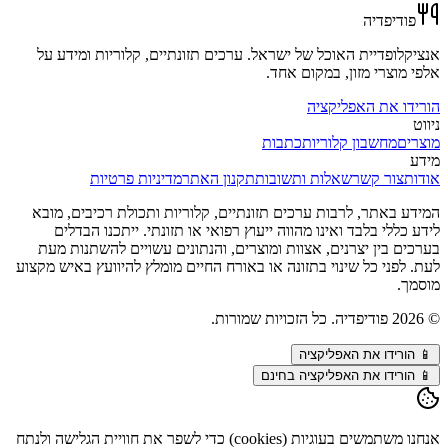
פודיפדיה
אנציקלופדיית האוכל של ישראל. ערכים תזונתיים, קלוריות ומידע על
אלפי מוצרי מזון, במקום אחד.
הורידו את האפליקציה
ניווט
מוצרים
מחשבון קלוריות
כתבות
מידע
אודות
צור קשר
שאלות ותשובות
תקנון האתר
מדיניות פרטיות
המידע באתר, לרבות ערכים תזונתיים, קלוריות ותכולת רכיבים, מובא
לידע כללי בלבד ואינו מהווה ייעוץ רפואי או תזונתי. ייתכנו הבדלים
בערכים בין יצרנים, אצוות ומוצרים, והנתונים עשויים להשתנות מעת
לעת. לפני כל שינוי בתזונה או באורח החיים מומלץ להיוועץ באיש מקצוע
מוסמך.
©
2026
פודיפדיה. כל הזכויות שמורות.
📱
הורידו את האפליקציה
📱 הורידו את האפליקציה בחינם
אנחנו משתמשים בעוגיות (cookies) כדי לשפר את חוויית הגלישה ולנתח