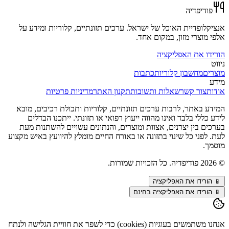
פודיפדיה
אנציקלופדיית האוכל של ישראל. ערכים תזונתיים, קלוריות ומידע על
אלפי מוצרי מזון, במקום אחד.
הורידו את האפליקציה
ניווט
מוצרים
מחשבון קלוריות
כתבות
מידע
אודות
צור קשר
שאלות ותשובות
תקנון האתר
מדיניות פרטיות
המידע באתר, לרבות ערכים תזונתיים, קלוריות ותכולת רכיבים, מובא
לידע כללי בלבד ואינו מהווה ייעוץ רפואי או תזונתי. ייתכנו הבדלים
בערכים בין יצרנים, אצוות ומוצרים, והנתונים עשויים להשתנות מעת
לעת. לפני כל שינוי בתזונה או באורח החיים מומלץ להיוועץ באיש מקצוע
מוסמך.
©
2026
פודיפדיה. כל הזכויות שמורות.
📱
הורידו את האפליקציה
📱 הורידו את האפליקציה בחינם
אנחנו משתמשים בעוגיות (cookies) כדי לשפר את חוויית הגלישה ולנתח