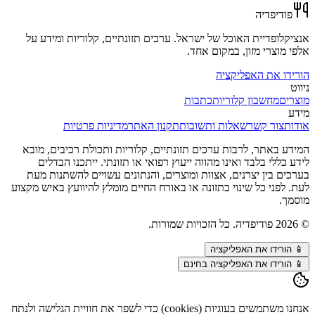
פודיפדיה
אנציקלופדיית האוכל של ישראל. ערכים תזונתיים, קלוריות ומידע על
אלפי מוצרי מזון, במקום אחד.
הורידו את האפליקציה
ניווט
מוצרים
מחשבון קלוריות
כתבות
מידע
אודות
צור קשר
שאלות ותשובות
תקנון האתר
מדיניות פרטיות
המידע באתר, לרבות ערכים תזונתיים, קלוריות ותכולת רכיבים, מובא
לידע כללי בלבד ואינו מהווה ייעוץ רפואי או תזונתי. ייתכנו הבדלים
בערכים בין יצרנים, אצוות ומוצרים, והנתונים עשויים להשתנות מעת
לעת. לפני כל שינוי בתזונה או באורח החיים מומלץ להיוועץ באיש מקצוע
מוסמך.
©
2026
פודיפדיה. כל הזכויות שמורות.
📱
הורידו את האפליקציה
📱 הורידו את האפליקציה בחינם
אנחנו משתמשים בעוגיות (cookies) כדי לשפר את חוויית הגלישה ולנתח