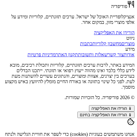
פודיפדיה
אנציקלופדיית האוכל של ישראל. ערכים תזונתיים, קלוריות ומידע על
אלפי מוצרי מזון, במקום אחד.
הורידו את האפליקציה
ניווט
מוצרים
מחשבון קלוריות
כתבות
מידע
אודות
צור קשר
שאלות ותשובות
תקנון האתר
מדיניות פרטיות
המידע באתר, לרבות ערכים תזונתיים, קלוריות ותכולת רכיבים, מובא
לידע כללי בלבד ואינו מהווה ייעוץ רפואי או תזונתי. ייתכנו הבדלים
בערכים בין יצרנים, אצוות ומוצרים, והנתונים עשויים להשתנות מעת
לעת. לפני כל שינוי בתזונה או באורח החיים מומלץ להיוועץ באיש מקצוע
מוסמך.
©
2026
פודיפדיה. כל הזכויות שמורות.
📱
הורידו את האפליקציה
📱 הורידו את האפליקציה בחינם
אנחנו משתמשים בעוגיות (cookies) כדי לשפר את חוויית הגלישה ולנתח