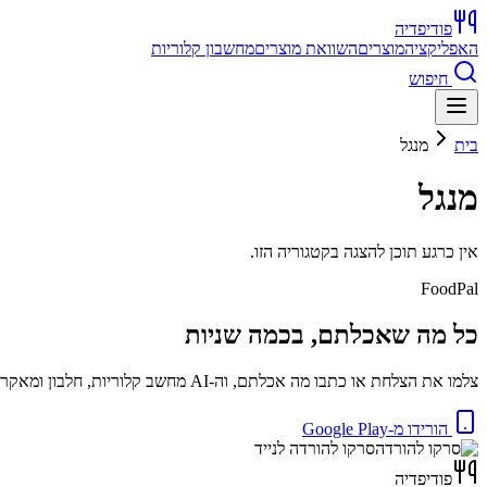
פודיפדיה
האפליקציה
מוצרים
השוואת מוצרים
מחשבון קלוריות
חיפוש
בית
מנגל
מנגל
אין כרגע תוכן להצגה בקטגוריה הזו.
FoodPal
כל מה שאכלתם, בכמה שניות
צלמו את הצלחת או כתבו מה אכלתם, וה-AI מחשב קלוריות, חלבון ומאקרו באופן מיידי. בחינם.
הורידו מ-Google Play
סרקו להורדה לנייד
פודיפדיה