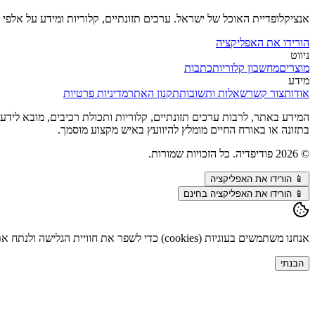
אנציקלופדיית האוכל של ישראל. ערכים תזונתיים, קלוריות ומידע על אלפי מ
הורידו את האפליקציה
ניווט
מוצרים
מחשבון קלוריות
כתבות
מידע
אודות
צור קשר
שאלות ותשובות
תקנון האתר
מדיניות פרטיות
המידע באתר, לרבות ערכים תזונתיים, קלוריות ותכולת רכיבים, מובא לידע כל
בתזונה או באורח החיים מומלץ להיוועץ באיש מקצוע מוסמך.
©
2026
פודיפדיה. כל הזכויות שמורות.
📱
הורידו את האפליקציה
📱 הורידו את האפליקציה בחינם
אנחנו משתמשים בעוגיות (cookies) כדי לשפר את חוויית הגלישה ולנתח את התנועה באתר. המשך השימוש מהווה הסכמה. פרטים נוספים ב
הבנתי