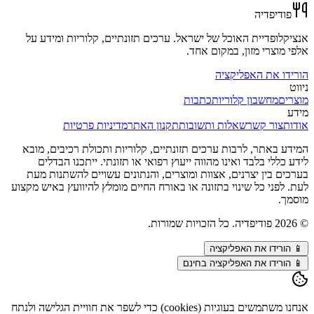
פודיפדיה
אנציקלופדיית האוכל של ישראל. ערכים תזונתיים, קלוריות ומידע על
אלפי מוצרי מזון, במקום אחד.
הורידו את האפליקציה
ניווט
מוצרים
מחשבון קלוריות
כתבות
מידע
אודות
צור קשר
שאלות ותשובות
תקנון האתר
מדיניות פרטיות
המידע באתר, לרבות ערכים תזונתיים, קלוריות ותכולת רכיבים, מובא
לידע כללי בלבד ואינו מהווה ייעוץ רפואי או תזונתי. ייתכנו הבדלים
בערכים בין יצרנים, אצוות ומוצרים, והנתונים עשויים להשתנות מעת
לעת. לפני כל שינוי בתזונה או באורח החיים מומלץ להיוועץ באיש מקצוע
מוסמך.
©
2026
פודיפדיה. כל הזכויות שמורות.
📱
הורידו את האפליקציה
📱 הורידו את האפליקציה בחינם
אנחנו משתמשים בעוגיות (cookies) כדי לשפר את חוויית הגלישה ולנתח