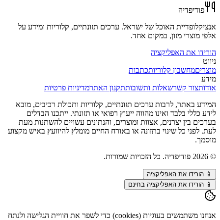
פודיפדיה
אנציקלופדיית האוכל של ישראל. ערכים תזונתיים, קלוריות ומידע על
אלפי מוצרי מזון, במקום אחד.
הורידו את האפליקציה
ניווט
מוצרים
מחשבון קלוריות
כתבות
מידע
אודות
צור קשר
שאלות ותשובות
תקנון האתר
מדיניות פרטיות
המידע באתר, לרבות ערכים תזונתיים, קלוריות ותכולת רכיבים, מובא
לידע כללי בלבד ואינו מהווה ייעוץ רפואי או תזונתי. ייתכנו הבדלים
בערכים בין יצרנים, אצוות ומוצרים, והנתונים עשויים להשתנות מעת
לעת. לפני כל שינוי בתזונה או באורח החיים מומלץ להיוועץ באיש מקצוע
מוסמך.
©
2026
פודיפדיה. כל הזכויות שמורות.
📱
הורידו את האפליקציה
📱 הורידו את האפליקציה בחינם
אנחנו משתמשים בעוגיות (cookies) כדי לשפר את חוויית הגלישה ולנתח