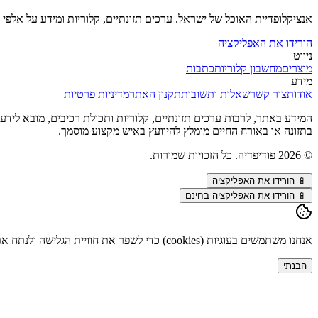
אנציקלופדיית האוכל של ישראל. ערכים תזונתיים, קלוריות ומידע על אלפי מ
הורידו את האפליקציה
ניווט
מוצרים
מחשבון קלוריות
כתבות
מידע
אודות
צור קשר
שאלות ותשובות
תקנון האתר
מדיניות פרטיות
המידע באתר, לרבות ערכים תזונתיים, קלוריות ותכולת רכיבים, מובא לידע כל
בתזונה או באורח החיים מומלץ להיוועץ באיש מקצוע מוסמך.
©
2026
פודיפדיה. כל הזכויות שמורות.
📱
הורידו את האפליקציה
📱 הורידו את האפליקציה בחינם
אנחנו משתמשים בעוגיות (cookies) כדי לשפר את חוויית הגלישה ולנתח את התנועה באתר. המשך השימוש מהווה הסכמה. פרטים נוספים ב
הבנתי