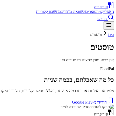
פודיפדיה
האפליקציה
מוצרים
השוואת מוצרים
מחשבון קלוריות
חיפוש
בית
טוסטים
טוסטים
אין כרגע תוכן להצגה בקטגוריה הזו.
FoodPal
כל מה שאכלתם, בכמה שניות
צלמו את הצלחת או כתבו מה אכלתם, וה-AI מחשב קלוריות, חלבון ומאקרו באופן מיידי. בחינם.
הורידו מ-Google Play
סרקו להורדה לנייד
פודיפדיה