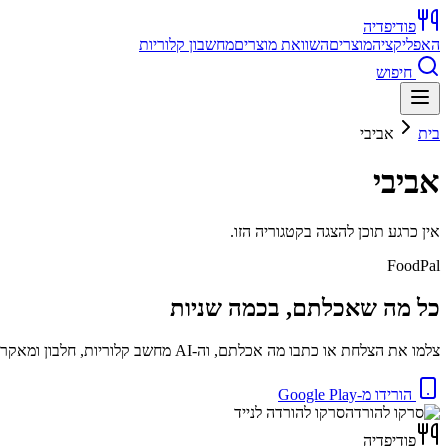
פודיפדיה
האפליקציה
מוצרים
השוואת מוצרים
מחשבון קלוריות
חיפוש
בית
אביבי
אביבי
אין כרגע תוכן להצגה בקטגוריה הזו.
FoodPal
כל מה שאכלתם, בכמה שניות
צלמו את הצלחת או כתבו מה אכלתם, וה-AI מחשב קלוריות, חלבון ומאקרו באופן מיידי. בחינם.
הורידו מ-Google Play
סרקו להורדה לנייד
פודיפדיה