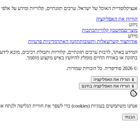
אנציקלופדיית האוכל של ישראל. ערכים תזונתיים, קלוריות ומידע על אלפי מ
הורידו את האפליקציה
ניווט
מוצרים
מחשבון קלוריות
כתבות
מידע
אודות
צור קשר
שאלות ותשובות
תקנון האתר
מדיניות פרטיות
המידע באתר, לרבות ערכים תזונתיים, קלוריות ותכולת רכיבים, מובא לידע כל
בתזונה או באורח החיים מומלץ להיוועץ באיש מקצוע מוסמך.
©
2026
פודיפדיה. כל הזכויות שמורות.
📱
הורידו את האפליקציה
📱 הורידו את האפליקציה בחינם
אנחנו משתמשים בעוגיות (cookies) כדי לשפר את חוויית הגלישה ולנתח את התנועה באתר. המשך השימוש מהווה הסכמה. פרטים נוספים ב
הבנתי