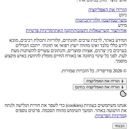
הורידו את האפליקציה
ניווט
מוצרים
מחשבון קלוריות
כתבות
מידע
אודות
צור קשר
שאלות ותשובות
תקנון האתר
מדיניות פרטיות
המידע באתר, לרבות ערכים תזונתיים, קלוריות ותכולת רכיבים, מובא
לידע כללי בלבד ואינו מהווה ייעוץ רפואי או תזונתי. ייתכנו הבדלים
בערכים בין יצרנים, אצוות ומוצרים, והנתונים עשויים להשתנות מעת
לעת. לפני כל שינוי בתזונה או באורח החיים מומלץ להיוועץ באיש מקצוע
מוסמך.
©
2026
פודיפדיה. כל הזכויות שמורות.
📱
הורידו את האפליקציה
📱 הורידו את האפליקציה בחינם
אנחנו משתמשים בעוגיות (cookies) כדי לשפר את חוויית הגלישה ולנתח
את התנועה באתר. המשך השימוש מהווה הסכמה. פרטים נוספים
ב
מדיניות הפרטיות
.
הבנתי