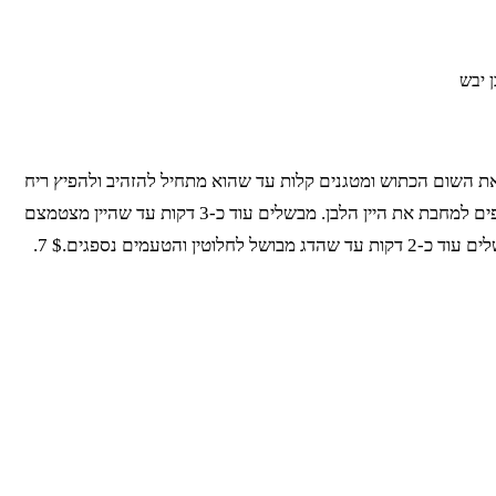
ולה על אש בינונית ומוסיפים את שמן הזית והחמאה. מחכים שהחמאה תימס ותתחיל לבעבע קלות.$ 2. מוסיפים את השום הכתוש ומטגנים קלות עד שהוא מתחיל להזהיב ולהפיץ ריח
נפלא.$ 3. מניחים את פילי הבורי במחבת עם העור כלפי מטה. מטגנים כ-4 דקות עד שהעור הופך לקריספי וזהוב.$ 4. הופכים את הפילים ומוסיפים למחבת את היין הלבן. מבשלים עוד כ-3 דקות עד שהיין מצטמצם
מעט.$ 5. מוסיפים את השמיר הקצוץ ומיץ הלימון למחבת. מערבבים בעדינות כדי שהטעמים יתמזגו.$ 6. מתבלים במלח ופלפל לפי הטעם ומבשלים עוד כ-2 דקות עד שהדג מבושל לחלוטין והטעמים נספגים.$ 7.