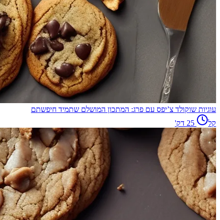
עוגיות שוקולד צ’יפס עם פרג: המתכון המושלם שתמיד חיפשתם
קל
25
דק'