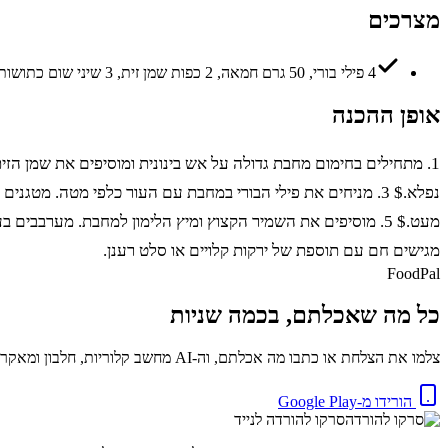
מצרכים
4 פילי בורי, 50 גרם חמאה, 2 כפות שמן זית, 3 שיני שום כתושות, 1/4 כוס שמיר קצוץ, מיץ מלימון אחד, מלח ופלפל לפי הטעם, 1/2 כוס יין לבן יבש
אופן ההכנה
מגישים חם עם תוספת של ירקות קלויים או סלט רענן.
FoodPal
כל מה שאכלתם, בכמה שניות
צלמו את הצלחת או כתבו מה אכלתם, וה-AI מחשב קלוריות, חלבון ומאקרו באופן מיידי. בחינם.
הורידו מ-Google Play
סרקו להורדה לנייד