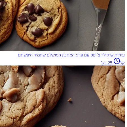
עוגיות שוקולד צ’יפס עם פרג: המתכון המושלם שתמיד חיפשתם
קל
25
דק'