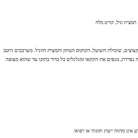
 סירופ המייפל עד לקבלת תערובת חלקה ואחידה.$ 2. מוסיפים את אגוזי המלך הקצוצים, שיבולת השועל, הקוקוס הטחון ותמצית הווניל. מערבבים היטב
אחדים.$ 3. מוסיפים קורט מלח ומערבבים שוב.$ 4. יוצרים כדורים קטנים מהתערובת ומניחים אותם על מגש.$ 5. בקערה נפרדת, מנפים את הקקאו ומגלגלים כל כדור בתוכו עד שהוא מצופה
ינו מהווה ייעוץ תזונתי או רפואי.