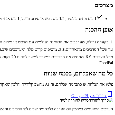
מצרכים
1 כוס טחינה גולמית, 1/2 כוס דבש או סירופ מייפל, 1 כוס אגוזי מלך קצוצים, 1 כוס שיבולת שועל, 1/2 כוס קוקוס טחון, 1/4 כוס קקאו, 1 כפית תמצית וניל, קורט מלח
אופן ההכנה
מכל הצדדים.$ 6. מניחים את הכדורים במקרר למשך לפחות 20 דקות להתייצבות.$ 7. מגישים ונהנים!
FoodPal
כל מה שאכלתם, בכמה שניות
צלמו את הצלחת או כתבו מה אכלתם, וה-AI מחשב קלוריות, חלבון ומאקרו באופן מיידי. בחינם.
הורידו מ-Google Play
סרקו להורדה לנייד
הערכים התזונתיים במתכון הם הערכה בלבד ומחושבים לפי הרכיבים והכמויות