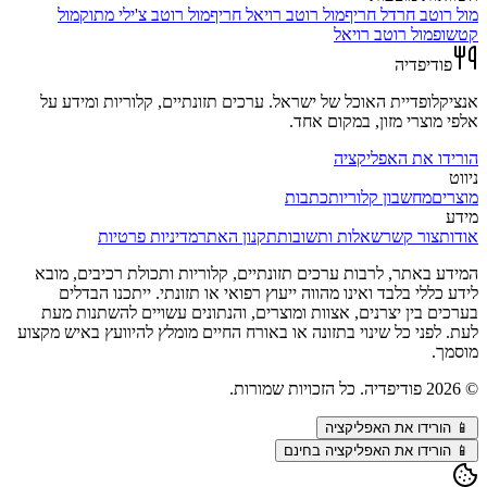
מול
רוטב חרדל חריף
מול
רוטב רויאל חריף
מול
רוטב צ'ילי מתוק
מול
קטשופ
מול
רוטב רויאל
פודיפדיה
אנציקלופדיית האוכל של ישראל. ערכים תזונתיים, קלוריות ומידע על
אלפי מוצרי מזון, במקום אחד.
הורידו את האפליקציה
ניווט
מוצרים
מחשבון קלוריות
כתבות
מידע
אודות
צור קשר
שאלות ותשובות
תקנון האתר
מדיניות פרטיות
המידע באתר, לרבות ערכים תזונתיים, קלוריות ותכולת רכיבים, מובא
לידע כללי בלבד ואינו מהווה ייעוץ רפואי או תזונתי. ייתכנו הבדלים
בערכים בין יצרנים, אצוות ומוצרים, והנתונים עשויים להשתנות מעת
לעת. לפני כל שינוי בתזונה או באורח החיים מומלץ להיוועץ באיש מקצוע
מוסמך.
©
2026
פודיפדיה. כל הזכויות שמורות.
📱
הורידו את האפליקציה
📱 הורידו את האפליקציה בחינם