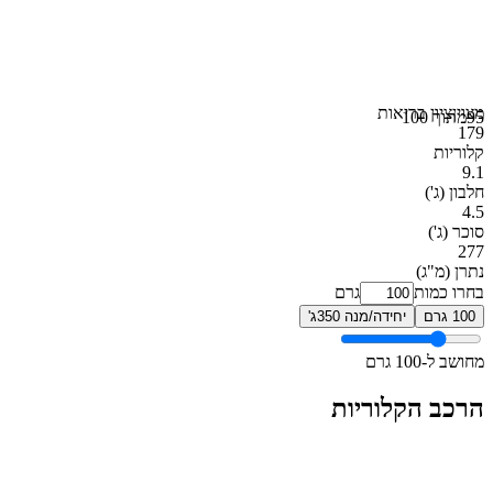
מצוין
ציון בריאות
95
מתוך 100
179
קלוריות
9.1
חלבון
(ג')
4.5
סוכר
(ג')
277
נתרן
(מ"ג)
בחרו כמות
גרם
100 גרם
יחידה/מנה 350ג'
מחושב ל-100 גרם
הרכב הקלוריות