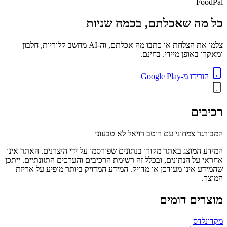
FoodPal
כל מה שאכלתם, בכמה שניות
צלמו את הצלחת או כתבו מה אכלתם, וה-AI מחשב קלוריות, חלבון
ומאקרו באופן מיידי. בחינם.
הורידו מ-Google Play
רכיבים
המבורגר צמחוני עם רוטב רויאל לא טבעוני
המידע המוצג באתר מקורו בנתונים שפורסמו על ידי היצרנים. האתר אינו
אחראי על הנתונים, ובכלל זה רשימת הרכיבים והערכים התזונתיים. ייתכן
שהמידע אינו מעודכן או מדויק. המידע המדויק ביותר מופיע על אריזת
המוצר.
מוצרים דומים
מקדונלדס