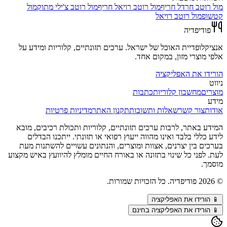
מול
רוטב חרדל חריף
מול
רוטב רויאל חריף
מול
רוטב צ'ילי מתוק
מול
קטשופ
מול
רוטב רויאל
פודיפדיה
אנציקלופדיית האוכל של ישראל. ערכים תזונתיים, קלוריות ומידע על
אלפי מוצרי מזון, במקום אחד.
הורידו את האפליקציה
ניווט
מוצרים
מחשבון קלוריות
כתבות
מידע
אודות
צור קשר
שאלות ותשובות
תקנון האתר
מדיניות פרטיות
המידע באתר, לרבות ערכים תזונתיים, קלוריות ותכולת רכיבים, מובא
לידע כללי בלבד ואינו מהווה ייעוץ רפואי או תזונתי. ייתכנו הבדלים
בערכים בין יצרנים, אצוות ומוצרים, והנתונים עשויים להשתנות מעת
לעת. לפני כל שינוי בתזונה או באורח החיים מומלץ להיוועץ באיש מקצוע
מוסמך.
©
2026
פודיפדיה. כל הזכויות שמורות.
📱
הורידו את האפליקציה
📱 הורידו את האפליקציה בחינם