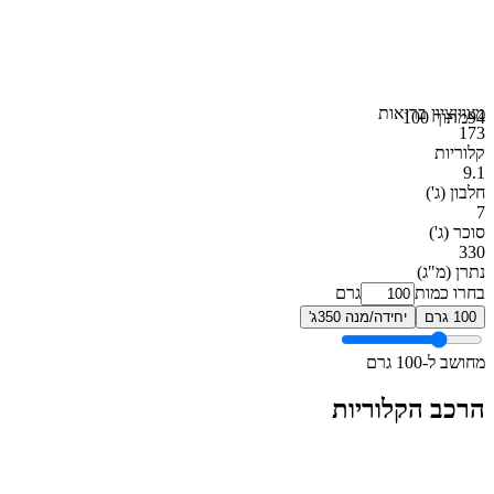
מצוין
ציון בריאות
94
מתוך 100
173
קלוריות
9.1
חלבון
(ג')
7
סוכר
(ג')
330
נתרן
(מ"ג)
בחרו כמות
גרם
100 גרם
יחידה/מנה 350ג'
מחושב ל-100 גרם
הרכב הקלוריות