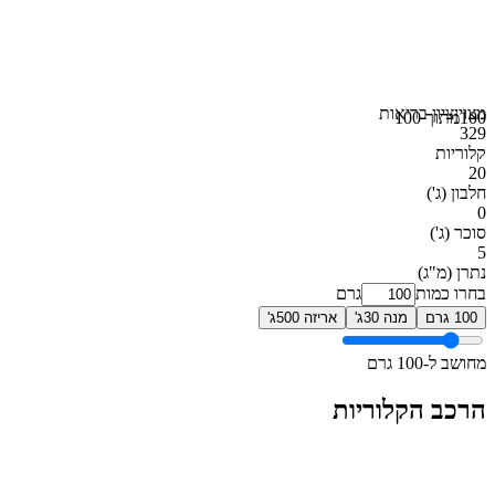
מצוין
ציון בריאות
100
מתוך 100
329
קלוריות
20
חלבון
(ג')
0
סוכר
(ג')
5
נתרן
(מ"ג)
בחרו כמות
גרם
100 גרם
מנה 30ג'
אריזה 500ג'
מחושב ל-100 גרם
הרכב הקלוריות