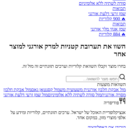
סודה לשתיה ללא אלומיניום
תבואות
שמן זרעי דלעת אורגני
🔥
900
קלוריות
תבואות
שמן אגוזי מלך אורגני
🔥
884
קלוריות
השוו את
תערובת קטניות למרק אורגני
למוצר
אחר
בחרו מוצר וקבלו השוואת קלוריות וערכים תזונתיים זה מול זה.
השוואות מוצעות
מול
אבקת חלבון אורגנית משעועית מש
מול
קסנטאן גאם
מול
אבקת חלבון
מסויה אורגנית
מול
סודה לשתיה ללא אלומיניום
מול
שמן זרעי דלעת אורגני
פודיפדיה
אנציקלופדיית האוכל של ישראל. ערכים תזונתיים, קלוריות ומידע על
אלפי מוצרי מזון, במקום אחד.
הורידו את האפליקציה