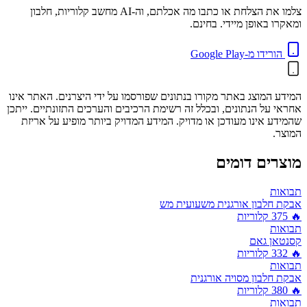
צלמו את הצלחת או כתבו מה אכלתם, וה-AI מחשב קלוריות, חלבון
ומאקרו באופן מיידי. בחינם.
הורידו מ-Google Play
המידע המוצג באתר מקורו בנתונים שפורסמו על ידי היצרנים. האתר אינו
אחראי על הנתונים, ובכלל זה רשימת הרכיבים והערכים התזונתיים. ייתכן
שהמידע אינו מעודכן או מדויק. המידע המדויק ביותר מופיע על אריזת
המוצר.
מוצרים דומים
תבואות
אבקת חלבון אורגנית משעועית מש
🔥
375
קלוריות
תבואות
קסנטאן גאם
🔥
332
קלוריות
תבואות
אבקת חלבון מסויה אורגנית
🔥
380
קלוריות
תבואות