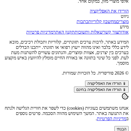
אלפי מוצרי מזון, במקום אחד.
הורידו את האפליקציה
ניווט
מוצרים
מחשבון קלוריות
כתבות
מידע
אודות
צור קשר
שאלות ותשובות
תקנון האתר
מדיניות פרטיות
המידע באתר, לרבות ערכים תזונתיים, קלוריות ותכולת רכיבים, מובא
לידע כללי בלבד ואינו מהווה ייעוץ רפואי או תזונתי. ייתכנו הבדלים
בערכים בין יצרנים, אצוות ומוצרים, והנתונים עשויים להשתנות מעת
לעת. לפני כל שינוי בתזונה או באורח החיים מומלץ להיוועץ באיש מקצוע
מוסמך.
©
2026
פודיפדיה. כל הזכויות שמורות.
📱
הורידו את האפליקציה
📱 הורידו את האפליקציה בחינם
אנחנו משתמשים בעוגיות (cookies) כדי לשפר את חוויית הגלישה ולנתח
את התנועה באתר. המשך השימוש מהווה הסכמה. פרטים נוספים
ב
מדיניות הפרטיות
.
הבנתי