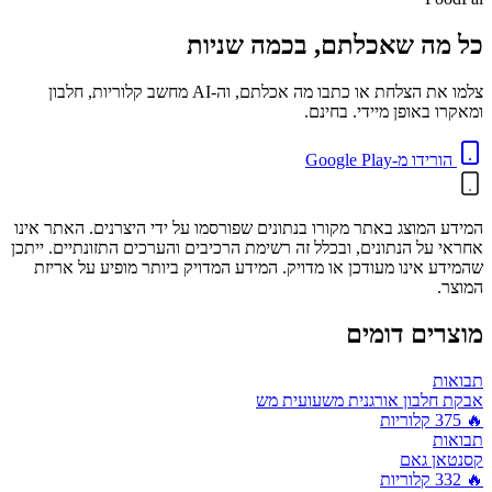
כל מה שאכלתם, בכמה שניות
צלמו את הצלחת או כתבו מה אכלתם, וה-AI מחשב קלוריות, חלבון
ומאקרו באופן מיידי. בחינם.
הורידו מ-Google Play
המידע המוצג באתר מקורו בנתונים שפורסמו על ידי היצרנים. האתר אינו
אחראי על הנתונים, ובכלל זה רשימת הרכיבים והערכים התזונתיים. ייתכן
שהמידע אינו מעודכן או מדויק. המידע המדויק ביותר מופיע על אריזת
המוצר.
מוצרים דומים
תבואות
אבקת חלבון אורגנית משעועית מש
🔥
375
קלוריות
תבואות
קסנטאן גאם
🔥
332
קלוריות