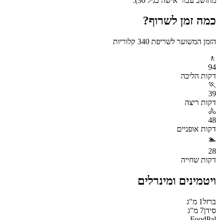
מחושב עבור אישה בגיל 30).
כמה זמן לשרוף?
הזמן המשוער לשריפת
340
קלוריות
🚶
94
דקות
הליכה
🏃
39
דקות
ריצה
🚴
48
דקות
אופניים
🏊
28
דקות
שחייה
ויטמינים ומינרלים
ברזל
1
מ"ג
סידן
7
מ"ג
FoodPal