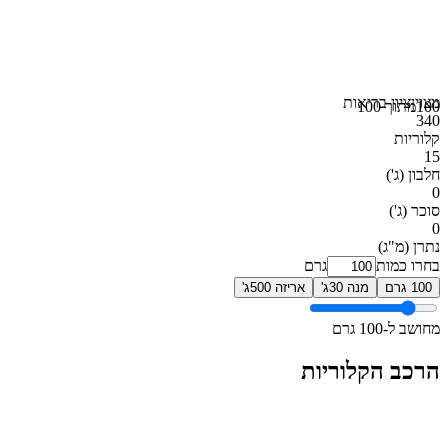
מצוין
ציון בריאות
100
מתוך 100
340
קלוריות
15
חלבון
(ג')
0
סוכר
(ג')
0
נתרן
(מ"ג)
בחרו כמות
גרם
100 גרם
מנה 30ג'
אריזה 500ג'
מחושב ל-100 גרם
הרכב הקלוריות