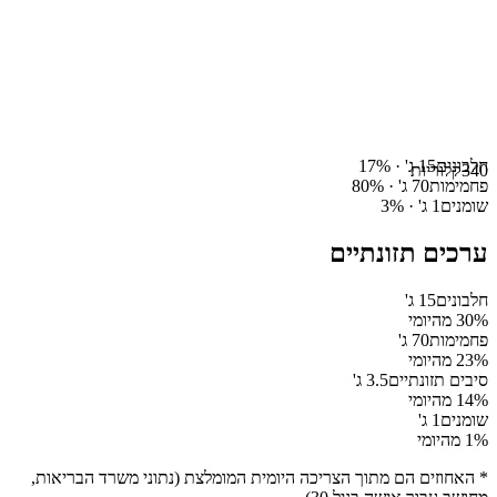
חלבונים
15
ג' ·
%
17
340
קלוריות
פחמימות
70
ג' ·
%
80
שומנים
1
ג' ·
%
3
ערכים תזונתיים
חלבונים
15
ג'
% מהיומי
30
פחמימות
70
ג'
% מהיומי
23
סיבים תזונתיים
3.5
ג'
% מהיומי
14
שומנים
1
ג'
% מהיומי
1
* האחוזים הם מתוך הצריכה היומית המומלצת (נתוני משרד הבריאות,