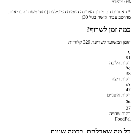
% מהיומי
0
* האחוזים הם מתוך הצריכה היומית המומלצת (נתוני משרד הבריאות,
מחושב עבור אישה בגיל 30).
כמה זמן לשרוף?
הזמן המשוער לשריפת
329
קלוריות
🚶
91
דקות
הליכה
🏃
38
דקות
ריצה
🚴
47
דקות
אופניים
🏊
27
דקות
שחייה
FoodPal
כל מה שאכלתם, בכמה שניות