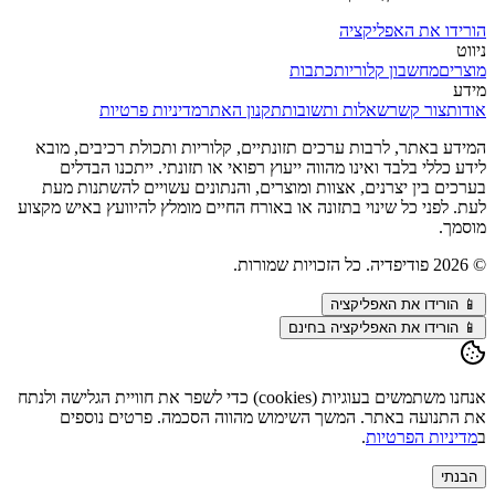
הורידו את האפליקציה
ניווט
מוצרים
מחשבון קלוריות
כתבות
מידע
אודות
צור קשר
שאלות ותשובות
תקנון האתר
מדיניות פרטיות
המידע באתר, לרבות ערכים תזונתיים, קלוריות ותכולת רכיבים, מובא
לידע כללי בלבד ואינו מהווה ייעוץ רפואי או תזונתי. ייתכנו הבדלים
בערכים בין יצרנים, אצוות ומוצרים, והנתונים עשויים להשתנות מעת
לעת. לפני כל שינוי בתזונה או באורח החיים מומלץ להיוועץ באיש מקצוע
מוסמך.
©
2026
פודיפדיה. כל הזכויות שמורות.
📱
הורידו את האפליקציה
📱 הורידו את האפליקציה בחינם
אנחנו משתמשים בעוגיות (cookies) כדי לשפר את חוויית הגלישה ולנתח
את התנועה באתר. המשך השימוש מהווה הסכמה. פרטים נוספים
ב
מדיניות הפרטיות
.
הבנתי