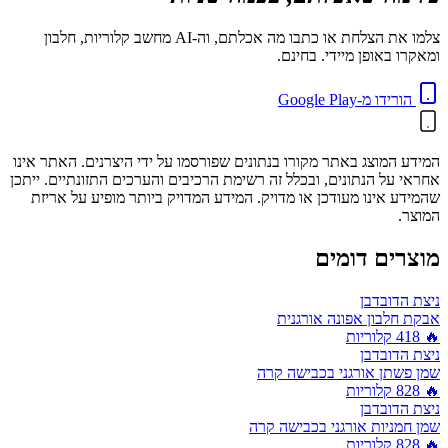
צלמו את הצלחת או כתבו מה אכלתם, וה-AI מחשב קלוריות, חלבון
ומאקרו באופן מיידי. בחינם.
הורידו מ-Google Play
המידע המוצג באתר מקורו בנתונים שפורסמו על ידי היצרנים. האתר אינו
אחראי על הנתונים, ובכלל זה רשימת הרכיבים והערכים התזונתיים. ייתכן
שהמידע אינו מעודכן או מדויק. המידע המדויק ביותר מופיע על אריזת
המוצר.
מוצרים דומים
ניצת הדובדבן
אבקת חלבון אפונה אורגנית
🔥
418
קלוריות
ניצת הדובדבן
שמן פשתן אורגני בכבישה קרה
🔥
828
קלוריות
ניצת הדובדבן
שמן חמניות אורגני בכבישה קרה
🔥
828
קלוריות