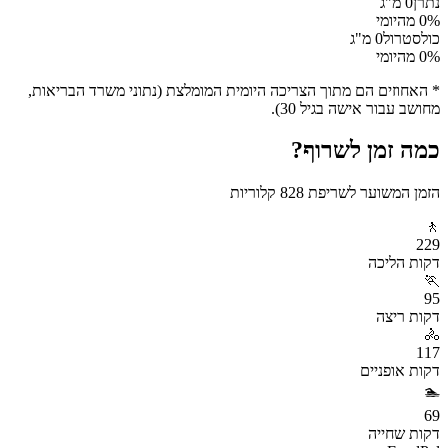
נתרן
0
מ"ג
% מהיומי
0
כולסטרול
0
מ"ג
% מהיומי
0
* האחוזים הם מתוך הצריכה היומית המומלצת (נתוני משרד הבריאות,
מחושב עבור אישה בגיל 30).
כמה זמן לשרוף?
הזמן המשוער לשריפת
828
קלוריות
🚶
229
דקות
הליכה
🏃
95
דקות
ריצה
🚴
117
דקות
אופניים
🏊
69
דקות
שחייה