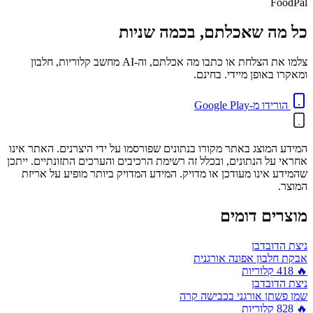
FoodPal
כל מה שאכלתם, בכמה שניות
צלמו את הצלחת או כתבו מה אכלתם, וה-AI מחשב קלוריות, חלבון
ומאקרו באופן מיידי. בחינם.
הורידו מ-Google Play
המידע המוצג באתר מקורו בנתונים שפורסמו על ידי היצרנים. האתר אינו
אחראי על הנתונים, ובכלל זה רשימת הרכיבים והערכים התזונתיים. ייתכן
שהמידע אינו מעודכן או מדויק. המידע המדויק ביותר מופיע על אריזת
המוצר.
מוצרים דומים
ניצת הדובדבן
אבקת חלבון אפונה אורגנית
🔥
418
קלוריות
ניצת הדובדבן
שמן פשתן אורגני בכבישה קרה
🔥
828
קלוריות