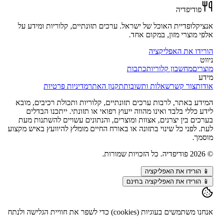
פודיפדיה
אנציקלופדיית האוכל של ישראל. ערכים תזונתיים, קלוריות ומידע על
אלפי מוצרי מזון, במקום אחד.
הורידו את האפליקציה
ניווט
מוצרים
מחשבון קלוריות
כתבות
מידע
אודות
צור קשר
שאלות ותשובות
תקנון האתר
מדיניות פרטיות
המידע באתר, לרבות ערכים תזונתיים, קלוריות ותכולת רכיבים, מובא
לידע כללי בלבד ואינו מהווה ייעוץ רפואי או תזונתי. ייתכנו הבדלים
בערכים בין יצרנים, אצוות ומוצרים, והנתונים עשויים להשתנות מעת
לעת. לפני כל שינוי בתזונה או באורח החיים מומלץ להיוועץ באיש מקצוע
מוסמך.
©
2026
פודיפדיה. כל הזכויות שמורות.
📱
הורידו את האפליקציה
📱 הורידו את האפליקציה בחינם
אנחנו משתמשים בעוגיות (cookies) כדי לשפר את חוויית הגלישה ולנתח