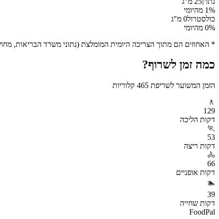
נתרן
25
מ"ג
% מהיומי
1
כולסטרול
0
מ"ג
% מהיומי
0
* האחוזים הם מתוך הצריכה היומית המומלצת (נתוני משרד הבריאות, מחושב ע
כמה זמן לשרוף?
הזמן המשוער לשריפת
465
קלוריות
🚶
129
דקות
הליכה
🏃
53
דקות
ריצה
🚴
66
דקות
אופניים
🏊
39
דקות
שחייה
FoodPal