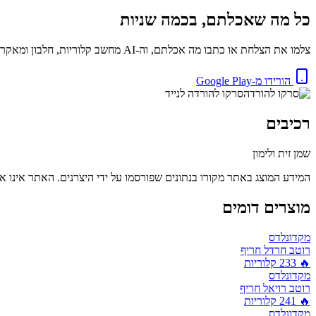
כל מה שאכלתם, בכמה שניות
צלמו את הצלחת או כתבו מה אכלתם, וה-AI מחשב קלוריות, חלבון ומאקרו באופן מיידי. בחינם.
הורידו מ-Google Play
סרקו להורדה לנייד
רכיבים
שמן זית ולימון
המידע המוצג באתר מקורו בנתונים שפורסמו על ידי היצרנים. האתר אינו אח
מוצרים דומים
מקדונלדס
רוטב חרדל חריף
🔥
233
קלוריות
מקדונלדס
רוטב רויאל חריף
🔥
241
קלוריות
מקדונלדס