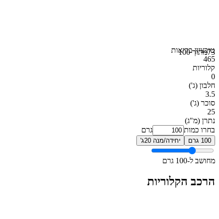
טוב
ציון בריאות
73
מתוך 100
465
קלוריות
0
חלבון
(ג')
3.5
סוכר
(ג')
25
נתרן
(מ"ג)
בחרו כמות
גרם
100 גרם
יחידה/מנה 20ג'
מחושב ל-100 גרם
הרכב הקלוריות