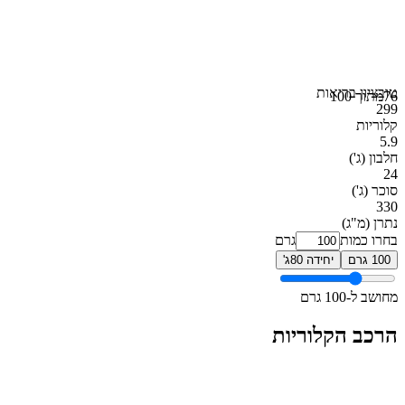
טוב
ציון בריאות
76
מתוך 100
299
קלוריות
5.9
חלבון
(ג')
24
סוכר
(ג')
330
נתרן
(מ"ג)
בחרו כמות
גרם
100 גרם
יחידה 80ג'
מחושב ל-100 גרם
הרכב הקלוריות