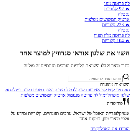
לה פרוטה מנגו
🔥
92
קלוריות
נסטלה
ארטיק חמשושים מפלצות
🔥
223
קלוריות
נסטלה
לה פרוטה מלון תפוח
🔥
104
קלוריות
השוו את
שלגון אוראו סנדוויץ
למוצר אחר
בחרו מוצר וקבלו השוואת קלוריות וערכים תזונתיים זה מול זה.
השוואות מוצעות
מול
מיני קיט קט אצבעות שוקולד
מול
מיני קראנץ בטעם בלונד בייגלה
מול
שלגון סופרולר
מול
לה פרוטה מנגו
מול
ארטיק חמשושים מפלצות
פודיפדיה
אנציקלופדיית האוכל של ישראל. ערכים תזונתיים, קלוריות ומידע על
אלפי מוצרי מזון, במקום אחד.
הורידו את האפליקציה