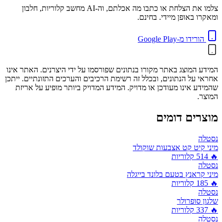
צלמו את הצלחת או כתבו מה אכלתם, וה-AI מחשב קלוריות, חלבון
ומאקרו באופן מיידי. בחינם.
הורידו מ-Google Play
המידע המוצג באתר מקורו בנתונים שפורסמו על ידי היצרנים. האתר אינו
אחראי על הנתונים, ובכלל זה רשימת הרכיבים והערכים התזונתיים. ייתכן
שהמידע אינו מעודכן או מדויק. המידע המדויק ביותר מופיע על אריזת
המוצר.
מוצרים דומים
נסטלה
מיני קיט קט אצבעות שוקולד
🔥
514
קלוריות
נסטלה
מיני קראנץ בטעם בלונד בייגלה
🔥
185
קלוריות
נסטלה
שלגון סופרולר
🔥
337
קלוריות
נסטלה