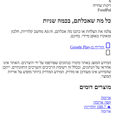
6
דקות
שחייה
FoodPal
כל מה שאכלתם, בכמה שניות
צלמו את הצלחת או כתבו מה אכלתם, וה-AI מחשב קלוריות, חלבון
ומאקרו באופן מיידי. בחינם.
הורידו מ-Google Play
המידע המוצג באתר מקורו בנתונים שפורסמו על ידי היצרנים. האתר אינו
אחראי על הנתונים, ובכלל זה רשימת הרכיבים והערכים התזונתיים. ייתכן
שהמידע אינו מעודכן או מדויק. המידע המדויק ביותר מופיע על אריזת
המוצר.
מוצרים דומים
ארומה
קפה ארומה
🔥
100.7
קלוריות
ארומה