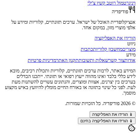
ויניגרט
מול
רוטב קשיו צ'ילי
פודיפדיה
אנציקלופדיית האוכל של ישראל. ערכים תזונתיים, קלוריות ומידע על
אלפי מוצרי מזון, במקום אחד.
הורידו את האפליקציה
ניווט
מוצרים
מחשבון קלוריות
כתבות
מידע
אודות
צור קשר
שאלות ותשובות
תקנון האתר
מדיניות פרטיות
המידע באתר, לרבות ערכים תזונתיים, קלוריות ותכולת רכיבים, מובא
לידע כללי בלבד ואינו מהווה ייעוץ רפואי או תזונתי. ייתכנו הבדלים
בערכים בין יצרנים, אצוות ומוצרים, והנתונים עשויים להשתנות מעת
לעת. לפני כל שינוי בתזונה או באורח החיים מומלץ להיוועץ באיש מקצוע
מוסמך.
©
2026
פודיפדיה. כל הזכויות שמורות.
📱
הורידו את האפליקציה
📱 הורידו את האפליקציה בחינם