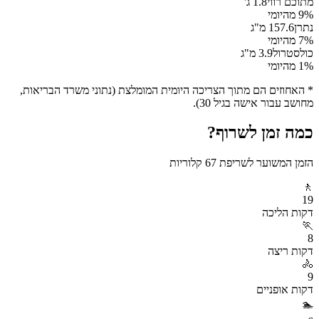
מתוכם רווי
1.8
ג'
% מהיומי
9
נתרן
157.6
מ"ג
% מהיומי
7
כולסטרול
3.9
מ"ג
% מהיומי
1
* האחוזים הם מתוך הצריכה היומית המומלצת (נתוני משרד הבריאות,
מחושב עבור אישה בגיל 30).
כמה זמן לשרוף?
הזמן המשוער לשריפת
67
קלוריות
🚶
19
דקות
הליכה
🏃
8
דקות
ריצה
🚴
9
דקות
אופניים
🏊