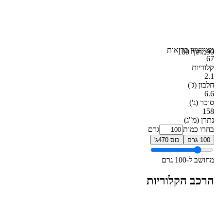
מצוין
ציון בריאות
90
מתוך 100
67
קלוריות
2.1
חלבון
(ג')
6.6
סוכר
(ג')
158
נתרן
(מ"ג)
בחרו כמות
גרם
100 גרם
כוס 470ג'
מחושב ל-100 גרם
הרכב הקלוריות