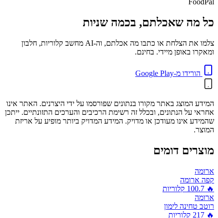
FoodPal
כל מה שאכלתם, בכמה שניות
צלמו את הצלחת או כתבו מה אכלתם, וה-AI מחשב קלוריות, חלבון
ומאקרו באופן מיידי. בחינם.
הורידו מ-Google Play
המידע המוצג באתר מקורו בנתונים שפורסמו על ידי היצרנים. האתר אינו
אחראי על הנתונים, ובכלל זה רשימת הרכיבים והערכים התזונתיים. ייתכן
שהמידע אינו מעודכן או מדויק. המידע המדויק ביותר מופיע על אריזת
המוצר.
מוצרים דומים
ארומה
קפה ארומה
🔥
100.7
קלוריות
ארומה
רוטב טחינה לימון
🔥
217
קלוריות