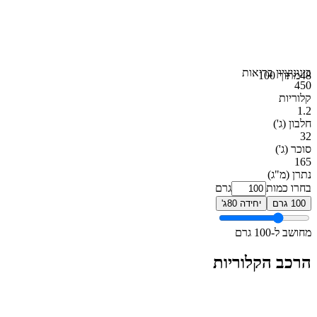
בינוני
ציון בריאות
48
מתוך 100
450
קלוריות
1.2
חלבון
(ג')
32
סוכר
(ג')
165
נתרן
(מ"ג)
בחרו כמות
גרם
100 גרם
יחידה 80ג'
מחושב ל-100 גרם
הרכב הקלוריות