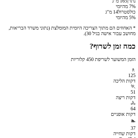
נתרן
165
מ"ג
% מהיומי
7
כולסטרול
14
מ"ג
% מהיומי
5
* האחוזים הם מתוך הצריכה היומית המומלצת (נתוני משרד הבריאות,
מחושב עבור אישה בגיל 30).
כמה זמן לשרוף?
הזמן המשוער לשריפת
450
קלוריות
🚶
125
דקות
הליכה
🏃
51
דקות
ריצה
🚴
64
דקות
אופניים
🏊
37
דקות
שחייה