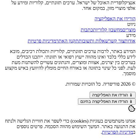
אנציקלופדיית האוכל של ישראל. ערכים תזונתיים, קלוריות ומידע על
אלפי מוצרי מזון, במקום אחד.
הורידו את האפליקציה
ניווט
מוצרים
מחשבון קלוריות
כתבות
מידע
אודות
צור קשר
שאלות ותשובות
תקנון האתר
מדיניות פרטיות
המידע באתר, לרבות ערכים תזונתיים, קלוריות ותכולת רכיבים, מובא
לידע כללי בלבד ואינו מהווה ייעוץ רפואי או תזונתי. ייתכנו הבדלים
בערכים בין יצרנים, אצוות ומוצרים, והנתונים עשויים להשתנות מעת
לעת. לפני כל שינוי בתזונה או באורח החיים מומלץ להיוועץ באיש מקצוע
מוסמך.
©
2026
פודיפדיה. כל הזכויות שמורות.
📱
הורידו את האפליקציה
📱 הורידו את האפליקציה בחינם
אנחנו משתמשים בעוגיות (cookies) כדי לשפר את חוויית הגלישה ולנתח
את התנועה באתר. המשך השימוש מהווה הסכמה. פרטים נוספים
ב
מדיניות הפרטיות
.