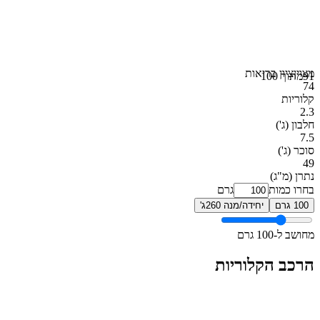
מצוין
ציון בריאות
91
מתוך 100
74
קלוריות
2.3
חלבון
(ג')
7.5
סוכר
(ג')
49
נתרן
(מ"ג)
בחרו כמות
גרם
100 גרם
יחידה/מנה 260ג'
מחושב ל-100 גרם
הרכב הקלוריות