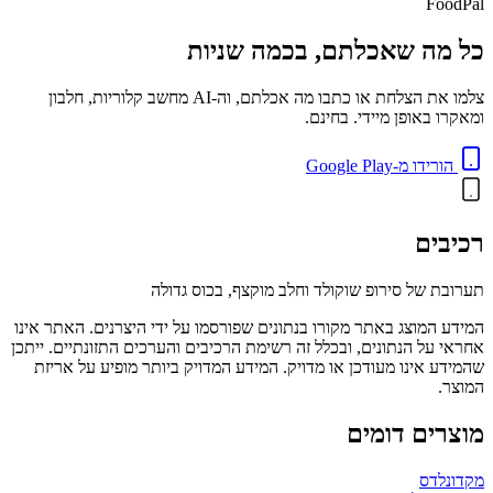
FoodPal
כל מה שאכלתם, בכמה שניות
צלמו את הצלחת או כתבו מה אכלתם, וה-AI מחשב קלוריות, חלבון
ומאקרו באופן מיידי. בחינם.
הורידו מ-Google Play
רכיבים
תערובת של סירופ שוקולד וחלב מוקצף, בכוס גדולה
המידע המוצג באתר מקורו בנתונים שפורסמו על ידי היצרנים. האתר אינו
אחראי על הנתונים, ובכלל זה רשימת הרכיבים והערכים התזונתיים. ייתכן
שהמידע אינו מעודכן או מדויק. המידע המדויק ביותר מופיע על אריזת
המוצר.
מוצרים דומים
מקדונלדס