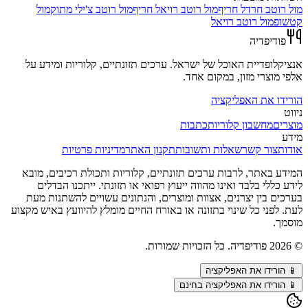
מול
רוטב חרדל חריף
מול
רוטב רויאל חריף
מול
רוטב צ'ילי מתוק
מול
קטשופ
מול
רוטב רויאל
פודיפדיה
אנציקלופדיית האוכל של ישראל. ערכים תזונתיים, קלוריות ומידע על
אלפי מוצרי מזון, במקום אחד.
הורידו את האפליקציה
ניווט
מוצרים
מחשבון קלוריות
כתבות
מידע
אודות
צור קשר
שאלות ותשובות
תקנון האתר
מדיניות פרטיות
המידע באתר, לרבות ערכים תזונתיים, קלוריות ותכולת רכיבים, מובא
לידע כללי בלבד ואינו מהווה ייעוץ רפואי או תזונתי. ייתכנו הבדלים
בערכים בין יצרנים, אצוות ומוצרים, והנתונים עשויים להשתנות מעת
לעת. לפני כל שינוי בתזונה או באורח החיים מומלץ להיוועץ באיש מקצוע
מוסמך.
©
2026
פודיפדיה. כל הזכויות שמורות.
📱
הורידו את האפליקציה
📱 הורידו את האפליקציה בחינם